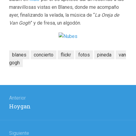
maravillosas vistas en Blanes, donde me acompaño
ayer, finalizando la velada, la música de “
La Oreja de
Van Gogh
” y de fresa, un algodón.
blanes
concierto
flickr
fotos
pineda
van
gogh
Navegación
de
Anterior
Entrada
Hoygan
entradas
anterior:
Siguiente