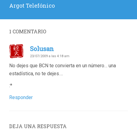
Entrada
Argot Telefónico
siguiente:
1
COMENTARIO
Solusan
23/07/2009 a las 4:18 am
No dejes que BCN te convierta en un número… una
estadística, no te dejes….
:*
Responder
DEJA UNA RESPUESTA