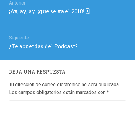
de
Anterior
Entrada
¡Ay, ay, ay! ¡que se va el 2018! 🗓
entradas
anterior:
Siguiente
Entrada
¿Te acuerdas del Podcast?
siguiente:
DEJA UNA RESPUESTA
Tu dirección de correo electrónico no será publicada.
Los campos obligatorios están marcados con
*