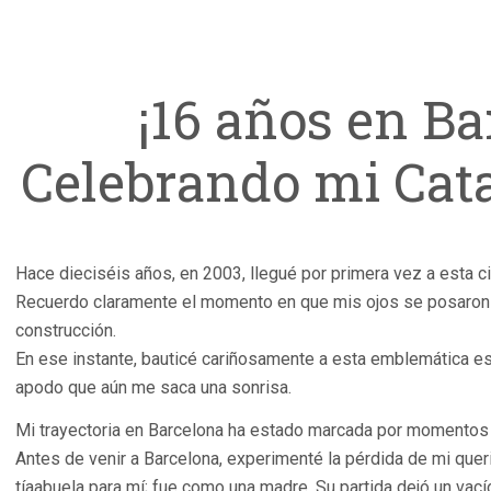
¡16 años en Ba
Celebrando mi Cata
Hace dieciséis años, en 2003, llegué por primera vez a esta c
Recuerdo claramente el momento en que mis ojos se posaron e
construcción.
En ese instante, bauticé cariñosamente a esta emblemática estr
apodo que aún me saca una sonrisa.
Mi trayectoria en Barcelona ha estado marcada por momentos
Antes de venir a Barcelona, experimenté la pérdida de mi queri
tíaabuela para mí; fue como una madre. Su partida dejó un vac