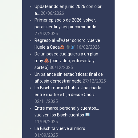
Updateando en junio 2026 con olor
a…
20/06/2026
Primer episodio de 2026: volver,
parar, sentir y seguir caminando
27/02/2026
Regreso al
váter sonoro: vuelve
Huele a Caca
16/02/2026
De un paseo cualquiera a un plan
muy
(con vídeo, entrevista y
sorteo)
30/12/2025
Un balance sin estadísticas: final de
año, sin demostrar nada
27/12/2025
La Bischimami al habla. Una charla
entre madre e hija desde Cádiz
02/11/2025
Entre marca personal y cuentos…
vuelven los Bischicuentos
11/09/2025
La Bischita vuelve al micro
01/09/2025