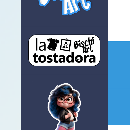
Nave
de
entra