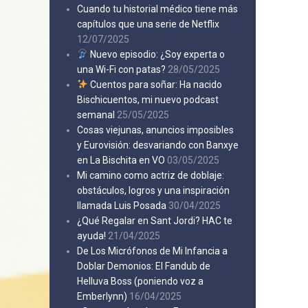
Cuando tu historial médico tiene más
capítulos que una serie de Netflix
12/07/2025
Nuevo episodio: ¿Soy experta o
una Wi-Fi con patas?
28/05/2025
Cuentos para soñar: Ha nacido
Bischicuentos, mi nuevo podcast
semanal
25/05/2025
Cosas viejunas, anuncios imposibles
y Eurovisión: desvariando con Banxye
en La Bischita en VO
03/05/2025
Mi camino como actriz de doblaje:
obstáculos, logros y una inspiración
llamada Luis Posada
30/04/2025
¿Qué Regalar en Sant Jordi? HAC te
ayuda!
21/04/2025
De Los Micrófonos de Mi Infancia a
Doblar Demonios: El Fandub de
Helluva Boss (poniendo voz a
Emberlynn)
16/04/2025