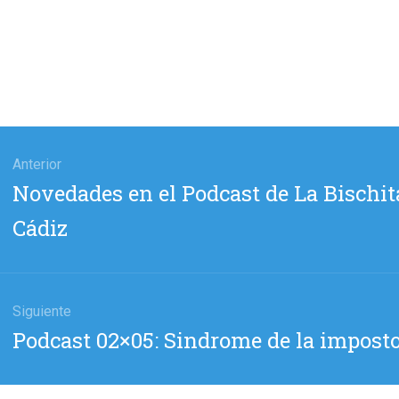
gación
Anterior
Entrada
Novedades en el Podcast de La Bischita
das
anterior:
Cádiz
Siguiente
Entrada
Podcast 02×05: Sindrome de la impost
siguiente: