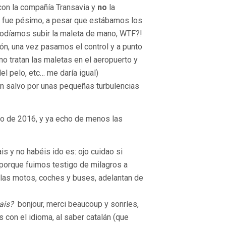
con la compañía Transavia y
no
la
to fue pésimo, a pesar que estábamos los
 podíamos subir la maleta de mano, WTF?!
ión, una vez pasamos el control y a punto
omo tratan las maletas en el aeropuerto y
l pelo, etc… me daría igual)
en salvo por unas pequeñas turbulencias
io de 2016, y ya echo de menos las
is y no habéis ido es: ojo cuidao si
 porque fuimos testigo de milagros a
 las motos, coches y buses, adelantan de
lais?
bonjour, merci beaucoup y sonríes,
con el idioma, al saber catalán (que