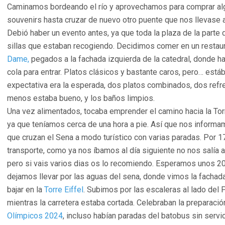
Caminamos bordeando el río y aprovechamos para comprar a
souvenirs hasta cruzar de nuevo otro puente que nos llevase 
Debió haber un evento antes, ya que toda la plaza de la parte 
sillas que estaban recogiendo. Decidimos comer en un restaura
Dame,
pegados a la fachada izquierda de la catedral, donde 
cola para entrar. Platos clásicos y bastante caros, pero… est
expectativa era la esperada, dos platos combinados, dos refr
menos estaba bueno, y los baños limpios.
Una vez alimentados, tocaba emprender el camino hacia la Tor
ya que teníamos cerca de una hora a pie. Así que nos inform
que cruzan el Sena a modo turístico con varias paradas. Por 1
transporte, como ya nos íbamos al día siguiente no nos salía a
pero si vais varios dias os lo recomiendo. Esperamos unos 20
dejamos llevar por las aguas del sena, donde vimos la fachad
bajar en la
Torre Eiffel
. Subimos por las escaleras al lado del 
mientras la carretera estaba cortada. Celebraban la preparaci
Olímpicos 2024
, incluso habían paradas del batobus sin serv