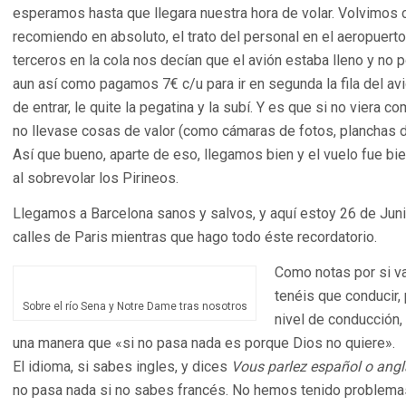
esperamos hasta que llegara nuestra hora de volar. Volvimos 
recomiendo en absoluto, el trato del personal en el aeropuer
terceros en la cola nos decían que el avión estaba lleno y no
aun así como pagamos 7€ c/u para ir en segunda la fila del av
de entrar, le quite la pegatina y la subí. Y es que si no viera c
no llevase cosas de valor (como cámaras de fotos, planchas de
Así que bueno, aparte de eso, llegamos bien y el vuelo fue bi
al sobrevolar los Pirineos.
Llegamos a Barcelona sanos y salvos, y aquí estoy 26 de Jun
calles de Paris mientras que hago todo éste recordatorio.
Como notas por si va
tenéis que conducir,
Sobre el río Sena y Notre Dame tras nosotros
nivel de conducción,
una manera que «si no pasa nada es porque Dios no quiere».
El idioma, si sabes ingles, y dices
Vous parlez español o ang
no pasa nada si no sabes francés. No hemos tenido problemas 