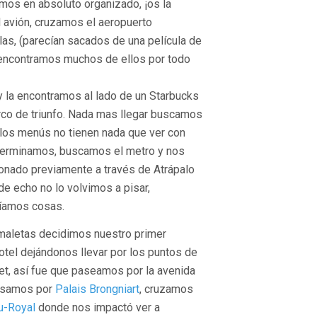
amos en absoluto organizado, ¡os la
 avión, cruzamos el aeropuerto
las, (parecían sacados de una película de
 encontramos muchos de ellos por todo
 la encontramos al lado de un Starbucks
 arco de triunfo. Nada mas llegar buscamos
os menús no tienen nada que ver con
terminamos, buscamos el metro y nos
onado previamente a través de Atrápalo
e echo no lo volvimos a pisar,
ríamos cosas.
maletas decidimos nuestro primer
tel dejándonos llevar por los puntos de
et, así fue que paseamos por la avenida
asamos por
Palais Brongniart
, cruzamos
u-Royal
donde nos impactó ver a