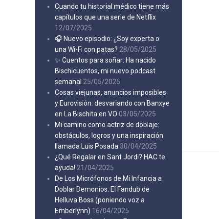
Cuando tu historial médico tiene más
capítulos que una serie de Netflix
12/07/2025
🎧 Nuevo episodio: ¿Soy experta o
una Wi-Fi con patas?
28/05/2025
✨ Cuentos para soñar: Ha nacido
Bischicuentos, mi nuevo podcast
semanal
25/05/2025
Cosas viejunas, anuncios imposibles
y Eurovisión: desvariando con Banxye
en La Bischita en VO
03/05/2025
Mi camino como actriz de doblaje:
obstáculos, logros y una inspiración
llamada Luis Posada
30/04/2025
¿Qué Regalar en Sant Jordi? HAC te
ayuda!
21/04/2025
De Los Micrófonos de Mi Infancia a
Doblar Demonios: El Fandub de
Helluva Boss (poniendo voz a
Emberlynn)
16/04/2025