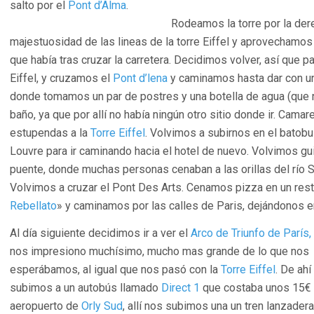
salto por el
Pont d’Alma
.
Rodeamos la torre por la dere
majestuosidad de las lineas de la torre Eiffel y aprovechamos
que había tras cruzar la carretera. Decidimos volver, así que p
Eiffel, y cruzamos el
Pont d’lena
y caminamos hasta dar con un
donde tomamos un par de postres y una botella de agua (que 
baño, ya que por allí no había ningún otro sitio donde ir. Cama
estupendas a la
Torre Eiffel
. Volvimos a subirnos en el batob
Louvre para ir caminando hacia el hotel de nuevo. Volvimos g
puente, donde muchas personas cenaban a las orillas del río 
Volvimos a cruzar el Pont Des Arts. Cenamos pizza en un rest
Rebellato
» y caminamos por las calles de Paris, dejándonos e
Al día siguiente decidimos ir a ver el
Arco de Triunfo de París,
nos impresiono muchísimo, mucho mas grande de lo que nos
esperábamos, al igual que nos pasó con la
Torre Eiffel
. De ahí
subimos a un autobús llamado
Direct 1
que costaba unos 15€ y
aeropuerto de
Orly Sud
, allí nos subimos una un tren lanzader