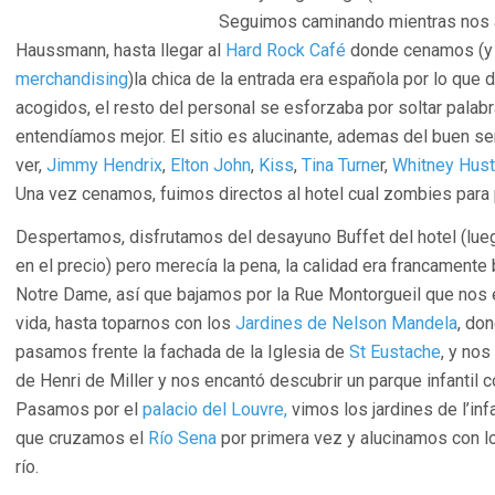
Seguimos caminando mientras nos a
Haussmann, hasta llegar al
Hard Rock Café
donde cenamos (y 
merchandising
)la chica de la entrada era española por lo que
acogidos, el resto del personal se esforzaba por soltar palab
entendíamos mejor. El sitio es alucinante, ademas del buen ser
ver,
Jimmy Hendrix
,
Elton John
,
Kiss
,
Tina Turne
r,
Whitney Hus
Una vez cenamos, fuimos directos al hotel cual zombies para 
Despertamos, disfrutamos del desayuno Buffet del hotel (lue
en el precio) pero merecía la pena, la calidad era francamente b
Notre Dame, así que bajamos por la Rue Montorgueil que nos e
vida, hasta toparnos con los
Jardines de Nelson Mandela
, do
pasamos frente la fachada de la Iglesia de
St Eustache
, y nos
de Henri de Miller y nos encantó descubrir un parque infantil 
Pasamos por el
palacio del Louvre,
vimos los jardines de l’in
que cruzamos el
Río Sena
por primera vez y alucinamos con l
río.