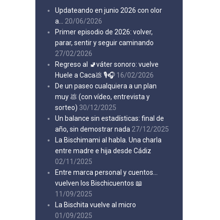
Updateando en junio 2026 con olor
a…
20/06/2026
Primer episodio de 2026: volver,
parar, sentir y seguir caminando
27/02/2026
Regreso al 🚽váter sonoro: vuelve
Huele a Caca💩 🎙️🎧
16/02/2026
De un paseo cualquiera a un plan
muy 💩 (con vídeo, entrevista y
sorteo)
30/12/2025
Un balance sin estadísticas: final de
año, sin demostrar nada
27/12/2025
La Bischimami al habla. Una charla
entre madre e hija desde Cádiz
02/11/2025
Entre marca personal y cuentos…
vuelven los Bischicuentos 📖
11/09/2025
La Bischita vuelve al micro
01/09/2025