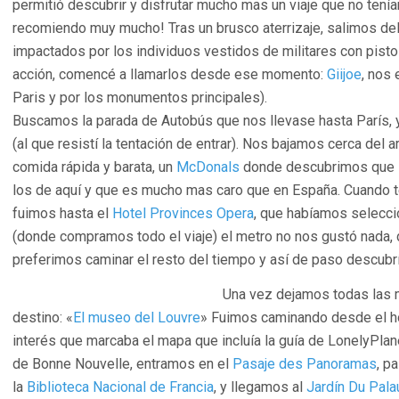
permitió descubrir y disfrutar mucho mas un viaje que no tení
recomiendo muy mucho! Tras un brusco aterrizaje, salimos del
impactados por los individuos vestidos de militares con pisto
acción, comencé a llamarlos desde ese momento:
Giijoe
, nos
Paris y por los monumentos principales).
Buscamos la parada de Autobús que nos llevase hasta París, y
(al que resistí la tentación de entrar). Nos bajamos cerca del
comida rápida y barata, un
McDonals
donde descubrimos que l
los de aquí y que es mucho mas caro que en España. Cuando 
fuimos hasta el
Hotel Provinces Opera
, que habíamos selecci
(donde compramos todo el viaje) el metro no nos gustó nada, d
preferimos caminar el resto del tiempo y así de paso descub
Una vez dejamos todas las 
destino: «
El museo del Louvre
» Fuimos caminando desde el ho
interés que marcaba el mapa que incluía la guía de LonelyPlan
de Bonne Nouvelle, entramos en el
Pasaje des Panoramas
, p
la
Biblioteca Nacional de Francia
, y llegamos al
Jardín Du Pala