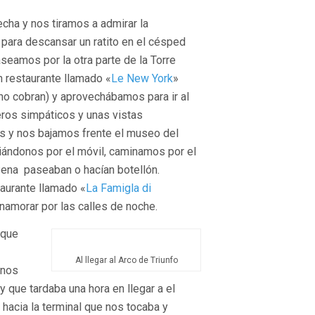
cha y nos tiramos a admirar la
 para descansar un ratito en el césped
aseamos por la otra parte de la Torre
 restaurante llamado «
Le New York
»
no cobran) y aprovechábamos para ir al
reros simpáticos y unas vistas
us y nos bajamos frente el museo del
uiándonos por el móvil, caminamos por el
Sena paseaban o hacían botellón.
aurante llamado «
La Famigla di
namorar por las calles de noche.
que
Al llegar al Arco de Triunfo
 nos
 que tardaba una hora en llegar a el
a hacia la terminal que nos tocaba y