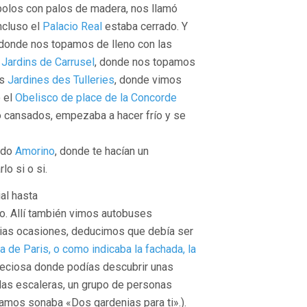
bolos con palos de madera, nos llamó
ncluso el
Palacio Real
estaba cerrado. Y
donde nos topamos de lleno con las
r
Jardins de Carrusel
, donde nos topamos
os
Jardines des Tulleries
, donde vimos
o el
Obelisco de place de la Concorde
 cansados, empezaba a hacer frío y se
ado
Amorino
, donde te hacían un
lo si o si.
al hasta
o. Allí también vimos autobuses
rias ocasiones, deducimos que debía ser
a de Paris, o como indicaba la fachada, la
preciosa donde podías descubrir unas
 las escaleras, un grupo de personas
bamos sonaba «Dos gardenias para ti».).