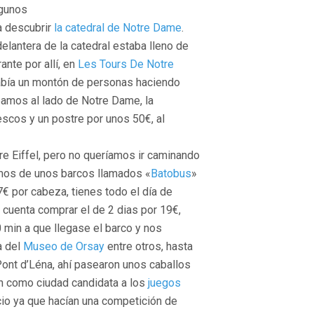
lgunos
a descubrir
la catedral de Notre Dame
.
delantera de la catedral estaba lleno de
nte por allí, en
Les Tours De Notre
había un montón de personas haciendo
ábamos al lado de Notre Dame, la
escos y un postre por unos 50€, al
re Eiffel, pero no queríamos ir caminando
amos de unos barcos llamados «
Batobus
»
7€ por cabeza, tienes todo el día de
 cuenta comprar el de 2 dias por 19€,
 min a que llegase el barco y nos
a del
Museo de Orsay
entre otros, hasta
Pont d’Léna, ahí pasearon unos caballos
ón como ciudad candidata a los
juegos
icio ya que hacían una competición de