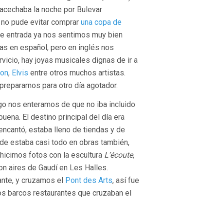
cechaba la noche por Bulevar
no pude evitar comprar
una copa de
 de entrada ya nos sentimos muy bien
ras en español, pero en inglés nos
vicio, hay joyas musicales dignas de ir a
ton
,
Elvis
entre otros muchos artistas.
prepararnos para otro día agotador.
go nos enteramos de que no iba incluido
uena. El destino principal del día era
ncantó, estaba lleno de tiendas y de
nde estaba casi todo en obras también,
 hicimos fotos con la escultura
L’écoute
,
con aires de Gaudí en Les Halles.
fante, y cruzamos el
Pont des Arts
, así fue
os barcos restaurantes que cruzaban el