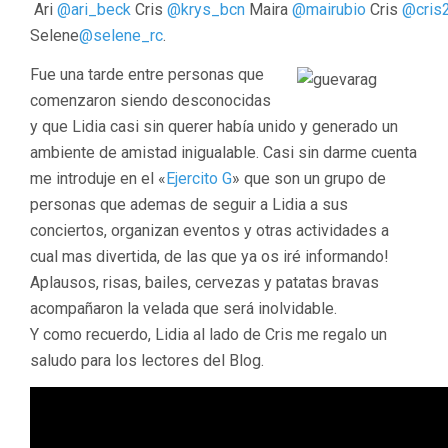
Ari
@ari_beck
Cris
@krys_bcn
Maira
@mairubio
Cris
@cris
Selene
@selene_rc
.
Fue una tarde entre personas que
comenzaron siendo desconocidas
y que Lidia casi sin querer había unido y generado un
ambiente de amistad inigualable. Casi sin darme cuenta
me introduje en el «
Ejercito G
» que son un grupo de
personas que ademas de seguir a Lidia a sus
conciertos, organizan eventos y otras actividades a
cual mas divertida, de las que ya os iré informando!
Aplausos, risas, bailes, cervezas y patatas bravas
acompañaron la velada que será inolvidable.
Y como recuerdo, Lidia al lado de Cris me regalo un
saludo para los lectores del Blog.