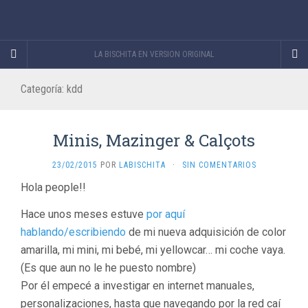
LA BISCHITA EN VERSION ORIGINAL
Categoría:
kdd
Minis, Mazinger & Calçots
23/02/2015
POR
LABISCHITA
·
SIN COMENTARIOS
Hola people!!
Hace unos meses estuve
por aquí
hablando/escribiendo
de mi nueva adquisición de color
amarilla, mi mini, mi bebé, mi yellowcar… mi coche vaya.
(Es que aun no le he puesto nombre)
Por él empecé a investigar en internet manuales,
personalizaciones, hasta que navegando por la red caí