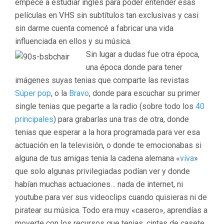
empecé a estudiar inglés para poder entender esas
películas en VHS sin subtítulos tan exclusivas y casi
sin darme cuenta comencé a fabricar una vida
influenciada en ellos y su música.
Sin lugar a dudas fue otra época,
una época donde para tener
imágenes suyas tenias que comparte las revistas
Súper pop
, o la
Bravo
, donde para escuchar su primer
single tenias que pegarte a la radio (sobre todo los
40
principales
) para grabarlas una tras de otra, donde
tenias que esperar a la hora programada para ver esa
actuación en la televisión, o donde te emocionabas si
alguna de tus amigas tenia la cadena alemana «
viva
»
que solo algunas privilegiadas podían ver y donde
habían muchas actuaciones… nada de internet, ni
youtube para ver sus videoclips cuando quisieras ni de
piratear su música. Todo era muy «casero», aprendías a
moverte con los recursos que tenias, cintas de casete,