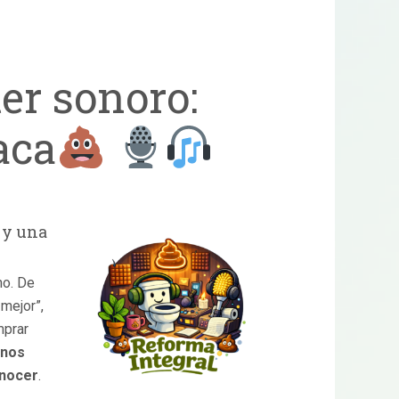
er sonoro:
aca
s y una
ho. De
 mejor”,
mprar
enos
onocer
.