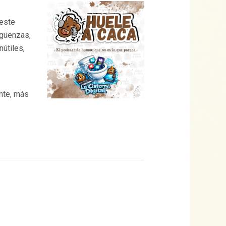
 este
rgüenzas,
nútiles,
nte, más