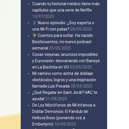
Cuando tu historial médico tiene más
capítulos que una serie de Netflix
12/07/2025
Nuevo episodio: ¿Soy experta o
una Wi-Fi con patas?
28/05/2025
Cuentos para soñar: Ha nacido
Bischicuentos, mi nuevo podcast
semanal
25/05/2025
Cosas viejunas, anuncios imposibles
y Eurovisión: desvariando con Banxye
en La Bischita en VO
03/05/2025
Mi camino como actriz de doblaje:
obstáculos, logros y una inspiración
llamada Luis Posada
30/04/2025
¿Qué Regalar en Sant Jordi? HAC te
ayuda!
21/04/2025
De Los Micrófonos de Mi Infancia a
Doblar Demonios: El Fandub de
Helluva Boss (poniendo voz a
Emberlynn)
16/04/2025