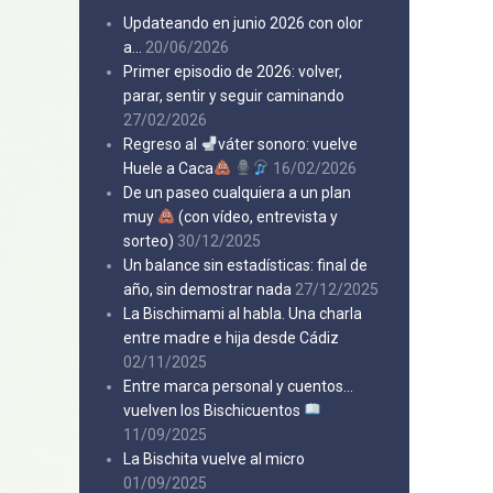
Updateando en junio 2026 con olor
a…
20/06/2026
Primer episodio de 2026: volver,
parar, sentir y seguir caminando
27/02/2026
Regreso al
váter sonoro: vuelve
Huele a Caca
16/02/2026
De un paseo cualquiera a un plan
muy
(con vídeo, entrevista y
sorteo)
30/12/2025
Un balance sin estadísticas: final de
año, sin demostrar nada
27/12/2025
La Bischimami al habla. Una charla
entre madre e hija desde Cádiz
02/11/2025
Entre marca personal y cuentos…
vuelven los Bischicuentos
11/09/2025
La Bischita vuelve al micro
01/09/2025