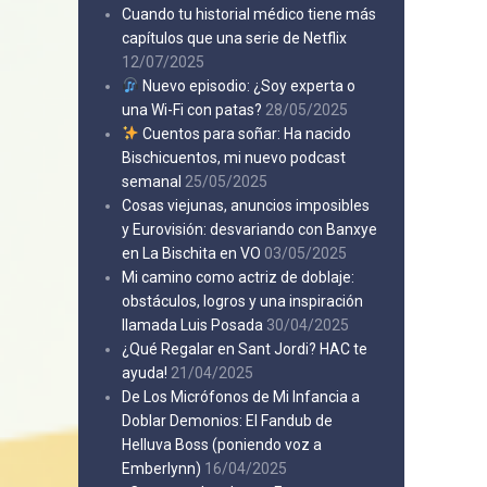
Cuando tu historial médico tiene más
capítulos que una serie de Netflix
12/07/2025
Nuevo episodio: ¿Soy experta o
una Wi-Fi con patas?
28/05/2025
Cuentos para soñar: Ha nacido
Bischicuentos, mi nuevo podcast
semanal
25/05/2025
Cosas viejunas, anuncios imposibles
y Eurovisión: desvariando con Banxye
en La Bischita en VO
03/05/2025
Mi camino como actriz de doblaje:
obstáculos, logros y una inspiración
llamada Luis Posada
30/04/2025
¿Qué Regalar en Sant Jordi? HAC te
ayuda!
21/04/2025
De Los Micrófonos de Mi Infancia a
Doblar Demonios: El Fandub de
Helluva Boss (poniendo voz a
Emberlynn)
16/04/2025