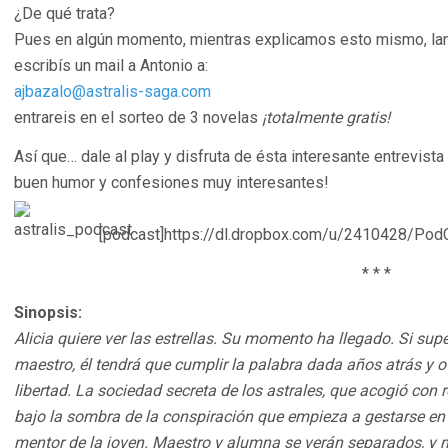
¿De qué trata?
Pues en algún momento, mientras explicamos esto mismo, lanz
escribís un mail a Antonio a:
ajbazalo@astralis-saga.com
entrareis en el sorteo de 3 novelas
¡totalmente gratis!
Así que… dale al play y disfruta de ésta interesante entrevista
buen humor y confesiones muy interesantes!
[podcast]https://dl.dropbox.com/u/2410428/PodC
* * *
Sinopsis:
Alicia quiere ver las estrellas. Su momento ha llegado. Si su
maestro, él tendrá que cumplir la palabra dada años atrás y ot
libertad. La sociedad secreta de los astrales, que acogió con r
bajo la sombra de la conspiración que empieza a gestarse en 
mentor de la joven. Maestro y alumna se verán separados, y mi