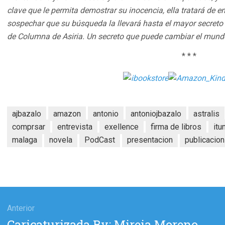
clave que le permita demostrar su inocencia, ella tratará de e
sospechar que su búsqueda la llevará hasta el mayor secreto
de Columna de Asiria. Un secreto que puede cambiar el mund
* * *
ajbazalo
amazon
antonio
antoniojbazalo
astralis
comprsar
entrevista
exellence
firma de libros
itu
malaga
novela
PodCast
presentacion
publicacion
gación
Anterior
Entrada
Caricaturizada By: Mireia Moreno