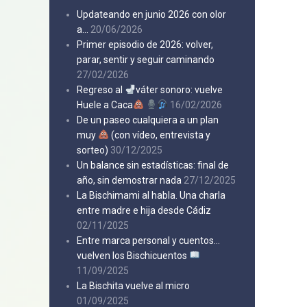
Updateando en junio 2026 con olor
a…
20/06/2026
Primer episodio de 2026: volver,
parar, sentir y seguir caminando
27/02/2026
Regreso al
váter sonoro: vuelve
Huele a Caca
16/02/2026
De un paseo cualquiera a un plan
muy
(con vídeo, entrevista y
sorteo)
30/12/2025
Un balance sin estadísticas: final de
año, sin demostrar nada
27/12/2025
La Bischimami al habla. Una charla
entre madre e hija desde Cádiz
02/11/2025
Entre marca personal y cuentos…
vuelven los Bischicuentos
11/09/2025
La Bischita vuelve al micro
01/09/2025