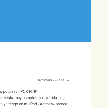
18/03/2013 a las 2:09 pm
o podcast… POR FIN!!!
evista, muy completa y divertida jejeje.
ro ya tengo en mi iPad «Astralis» parece