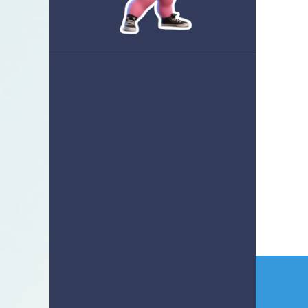
Nave
de