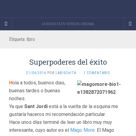
LA BISCHITA EN VERSION ORIGINAL
Etiqueta:
libro
Superpoderes del éxito
21/04/2016
POR
LABISCHITA
·
1 COMENTARIO
H
ola a todos, buenos dias,
buenas tardes o buenas
noches.
Ya que
Sant Jordi
está a la vuelta de la esquina me
gustaría haceros mi recomendación particular.
Hace unos días terminé de leer un libro muy muy
interesante, cuyo autor es el
Mago More
. El Mago