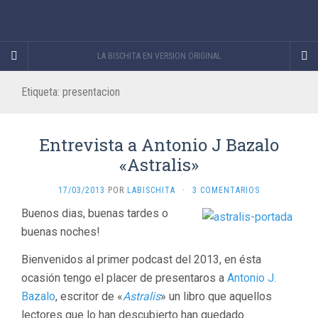
LA BISCHITA EN VERSION ORIGINAL
Etiqueta:
presentacion
Entrevista a Antonio J Bazalo
«Astralis»
17/03/2013
POR
LABISCHITA
·
3 COMENTARIOS
Buenos dias, buenas tardes o
buenas noches!
Bienvenidos al primer podcast del 2013, en ésta
ocasión tengo el placer de presentaros a
Antonio J.
Bazalo
, escritor de «
Astralis
» un libro que aquellos
lectores que lo han descubierto han quedado