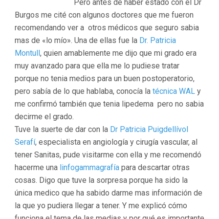
Pero antes de haber estado con el Dr
Burgos me cité con algunos doctores que me fueron
recomendando ver a otros médicos que seguro sabia
mas de «lo mío». Una de ellas fue la
Dr. Patricia
Montull
, quien amablemente me dijo que mi grado era
muy avanzado para que ella me lo pudiese tratar
porque no tenia medios para un buen postoperatorio,
pero sabía de lo que hablaba, conocía la
técnica WAL
y
me confirmó también que tenia lipedema pero no sabia
decirme el grado.
Tuve la suerte de dar con la
Dr Patricia Puigdellívol
Serafí
, especialista en angiología y cirugía vascular, al
tener Sanitas, pude visitarme con ella y me recomendó
hacerme una
linfogammagrafía
para descartar otras
cosas. Digo que tuve la sorpresa porque ha sido la
única medico que ha sabido darme mas información de
la que yo pudiera llegar a tener. Y me explicó cómo
funciona el tema de las medias y por qué es importante