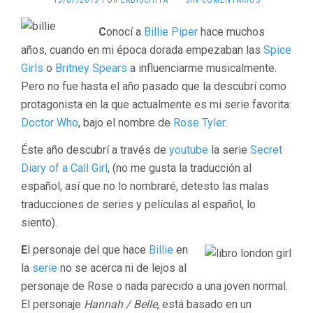
13/07/2013
POR
LABISCHITA
·
SIN COMENTARIOS
C
onocí a
Billie Piper
hace muchos
años, cuando en mi época dorada empezaban las
Spice
Girls
o
Britney Spears
a influenciarme musicalmente.
Pero no fue hasta el año pasado que la descubrí como
protagonista en la que actualmente es mi serie favorita:
Doctor Who
, bajo el nombre de
Rose Tyler
.
Éste año descubrí a través de
youtube
la serie
Secret
Diary of a Call Girl
, (no me gusta la traducción al
español, así que no lo nombraré, detesto las malas
traducciones de series y películas al español, lo
siento).
E
l personaje del que hace
Billie
en
la
serie
no se acerca ni de lejos al
personaje de Rose o nada parecido a una joven normal.
El personaje
Hannah / Belle
, está basado en un