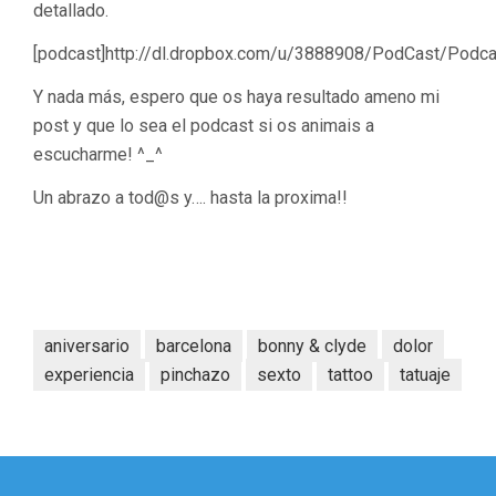
detallado.
[podcast]http://dl.dropbox.com/u/3888908/PodCast/Podca
Y nada más, espero que os haya resultado ameno mi
post y que lo sea el podcast si os animais a
escucharme! ^_^
Un abrazo a tod@s y…. hasta la proxima!!
aniversario
barcelona
bonny & clyde
dolor
experiencia
pinchazo
sexto
tattoo
tatuaje
Navegación