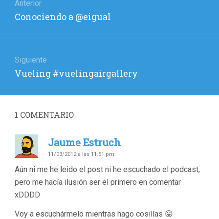
de
Anterior
Entrada
Conociendo a @eigual
entradas
anterior:
Siguiente
Entrada
Vueling #vuelingairgallery
siguiente:
1
COMENTARIO
Jaume Estruch
11/03/2012 a las 11:51 pm
Aún ni me he leido el post ni he escuchado el podcast,
pero me hacía ilusión ser el primero en comentar
xDDDD
Voy a escuchármelo mientras hago cosillas 😛