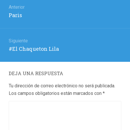
de
Anterior
Entrada
Paris
entradas
anterior:
Siguiente
Entrada
#El Chaqueton Lila
siguiente:
DEJA UNA RESPUESTA
Tu dirección de correo electrónico no será publicada.
Los campos obligatorios están marcados con
*