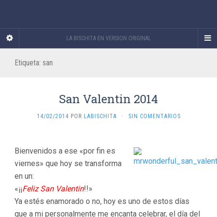
LA BISCHITA EN VERSION ORIGINAL
Etiqueta:
san
San Valentin 2014
14/02/2014
POR
LABISCHITA
·
SIN COMENTARIOS
Bienvenidos a ese «por fin es
viernes» que hoy se transforma
en un:
«¡¡
Feliz San Valentin
!!»
Ya estés enamorado o no, hoy es uno de estos días
que a mi personalmente me encanta celebrar, el día del