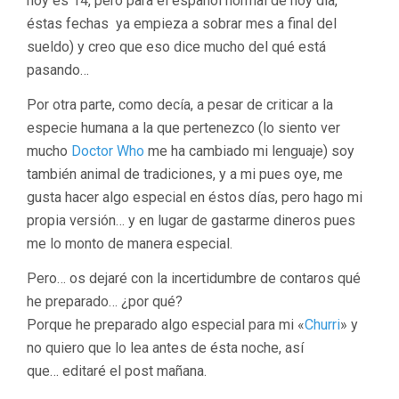
hoy es 14, pero para el español normal de hoy día,
éstas fechas ya empieza a sobrar mes a final del
sueldo) y creo que eso dice mucho del qué está
pasando…
Por otra parte, como decía, a pesar de criticar a la
especie humana a la que pertenezco (lo siento ver
mucho
Doctor Who
me ha cambiado mi lenguaje) soy
también animal de tradiciones, y a mi pues oye, me
gusta hacer algo especial en éstos días, pero hago mi
propia versión… y en lugar de gastarme dineros pues
me lo monto de manera especial.
Pero… os dejaré con la incertidumbre de contaros qué
he preparado… ¿por qué?
Porque he preparado algo especial para mi «
Churri
» y
no quiero que lo lea antes de ésta noche, así
que… editaré el post mañana.