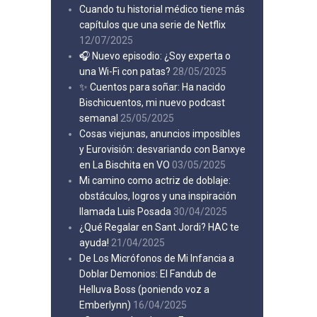
Cuando tu historial médico tiene más
capítulos que una serie de Netflix
12/07/2025
🎧 Nuevo episodio: ¿Soy experta o
una Wi-Fi con patas?
28/05/2025
✨ Cuentos para soñar: Ha nacido
Bischicuentos, mi nuevo podcast
semanal
25/05/2025
Cosas viejunas, anuncios imposibles
y Eurovisión: desvariando con Banxye
en La Bischita en VO
03/05/2025
Mi camino como actriz de doblaje:
obstáculos, logros y una inspiración
llamada Luis Posada
30/04/2025
¿Qué Regalar en Sant Jordi? HAC te
ayuda!
21/04/2025
De Los Micrófonos de Mi Infancia a
Doblar Demonios: El Fandub de
Helluva Boss (poniendo voz a
Emberlynn)
16/04/2025