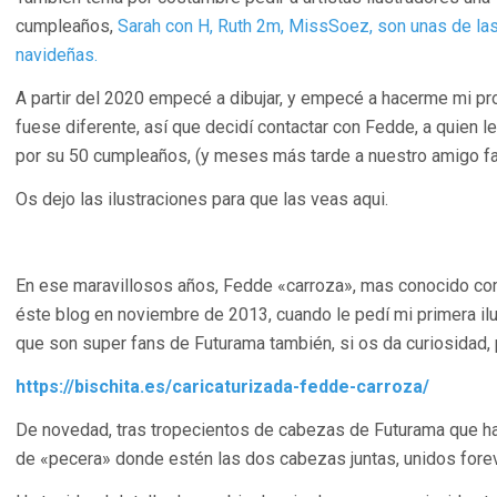
cumpleaños,
Sarah con H, Ruth 2m, MissSoez, son unas de las
navideñas.
A partir del 2020 empecé a dibujar, y empecé a hacerme mi pro
fuese diferente, así que decidí contactar con Fedde, a quien le
por su 50 cumpleaños, (y meses más tarde a nuestro amigo fa
Os dejo las ilustraciones para que las veas aqui.
En ese maravillosos años, Fedde «carroza», mas conocido co
éste blog en noviembre de 2013, cuando le pedí mi primera il
que son super fans de Futurama también, si os da curiosidad, p
https://bischita.es/caricaturizada-fedde-carroza/
De novedad, tras tropecientos de cabezas de Futurama que ha
de «pecera» donde estén las dos cabezas juntas, unidos fore