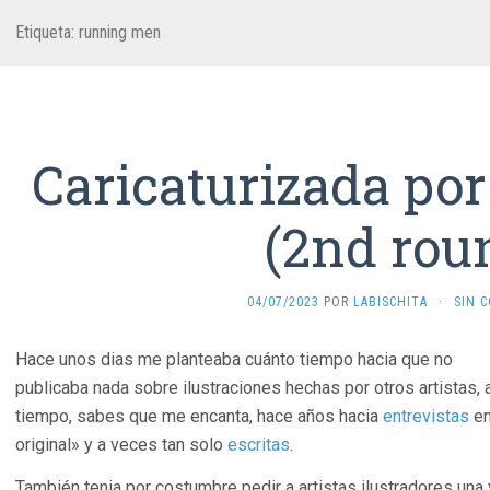
Etiqueta:
running men
Caricaturizada po
(2nd rou
04/07/2023
POR
LABISCHITA
·
SIN 
Hace unos dias me planteaba cuánto tiempo hacia que no
publicaba nada sobre ilustraciones hechas por otros artistas,
tiempo, sabes que me encanta, hace años hacia
entrevistas
en
original» y a veces tan solo
escritas
.
También tenia por costumbre pedir a artistas ilustradores una 