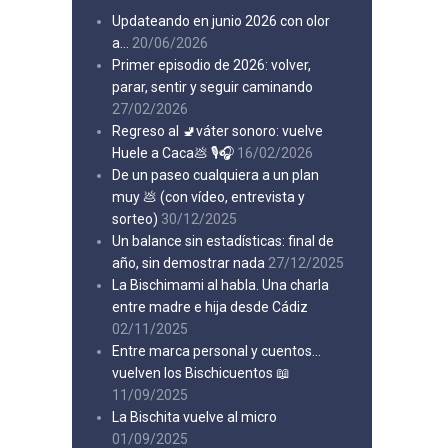
Updateando en junio 2026 con olor
a…
20/06/2026
Primer episodio de 2026: volver,
parar, sentir y seguir caminando
27/02/2026
Regreso al 🚽váter sonoro: vuelve
Huele a Caca💩 🎙️🎧
16/02/2026
De un paseo cualquiera a un plan
muy 💩 (con vídeo, entrevista y
sorteo)
30/12/2025
Un balance sin estadísticas: final de
año, sin demostrar nada
27/12/2025
La Bischimami al habla. Una charla
entre madre e hija desde Cádiz
02/11/2025
Entre marca personal y cuentos…
vuelven los Bischicuentos 📖
11/09/2025
La Bischita vuelve al micro
01/09/2025