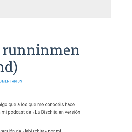
r runninmen
nd)
COMENTARIOS
 algo que a los que me conocéis hace
 mi podcast de «La Bischita en versión
versión de «labischita» por mi