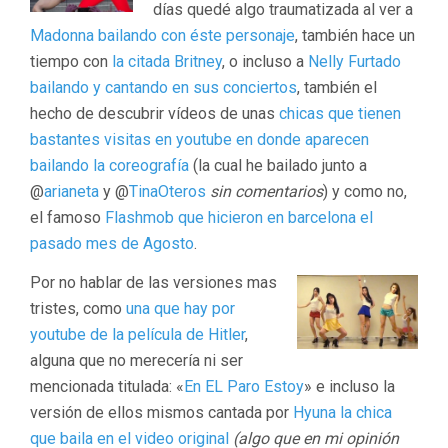
días quedé algo traumatizada al ver a
Madonna bailando con éste personaje
, también hace un
tiempo con
la citada Britney
, o incluso a
Nelly Furtado
bailando y cantando en su
s conciertos
, también el
hecho de descubrir vídeos de unas
chicas que tienen
bastantes visitas en youtube en donde aparecen
bailando la coreografía
(la cual he bailado junto a
@
arianeta
y @
TinaOteros
sin comentarios
) y como no,
el famoso
Flashmob que hicieron en barcelona el
pasado mes de Agosto
.
Por no hablar de las versiones mas
tristes, como
una que hay por
youtube de la película de Hitler
,
alguna que no merecería ni ser
mencionada titulada: «
En EL Paro Estoy
» e incluso la
versión de ellos mismos cantada por
Hyuna la chica
que baila en el video original
(algo que en mi opinión