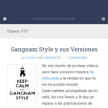
LA BISCHITA EN VERSION ORIGINAL
Etiqueta:
PSY
Gangnam Style y sus Versiones
16/11/2012
POR
LABISCHITA
·
1 COMENTARIO
No soy mucho de postear vídeos,
pero hace escasos minutos
he
visto éste
y la verdad es que no
me he podido resistir.
Cada mañana, acompañada de mi
café, leo mis feeds y le doy un
repaso a las publicaciones de