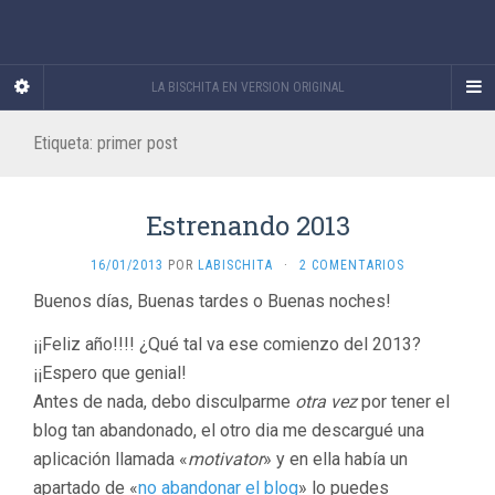
LA BISCHITA EN VERSION ORIGINAL
Etiqueta:
primer post
Estrenando 2013
16/01/2013
POR
LABISCHITA
·
2 COMENTARIOS
Buenos días, Buenas tardes o Buenas noches!
¡¡Feliz año!!!! ¿Qué tal va ese comienzo del 2013?
¡¡Espero que genial!
Antes de nada, debo disculparme
otra vez
por tener el
blog tan abandonado, el otro dia me descargué una
aplicación llamada «
motivator
» y en ella había un
apartado de «
no abandonar el blog
» lo puedes