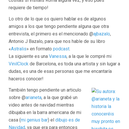
cositas si visitais Roma alguna vez, y eso pues
requiere de tiempo!
Lo otro de lo que os quiero hablar es de algunos
amigos a los que tengo pendiente alguna que otra
entrevista, el primero es el mencionado @
ajbazalo
,
Antonio J Bazalo, para que nos hable de su libro
«
Astralis
» en formato
podcast
.
La siguiente es una
Vanessa
, a la que le compré mi
VinilClock
de Barcelona, es toda una artista y sin lugar a
dudas, es una de esas personas que me encantaría
haceros conocer!
También tengo pendiente un articulo
sobre @
arianeta
, a la que grabé un
video antes de navidad mientras
dibujaba en la barra americana de mi
casa (
mi genius bar
) el
dibujo es de
Navidad
, ya que era para entonces