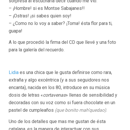
sorpresa al escucharla decir cuando me vió:
– ¡Hombre! si es Montse Sabajanes!!
– ¡Ostras! ¡si sabes quien soy!
– ¿Como no lo voy a saber? ¡Toma! ésta flor para ti,
guapa!
A lo que procedió la firma del CD que llevé y una foto
para la galería del recuerdo.
Lidia
es una chica que le gusta definirse como rara,
extraña y algo excéntrica (y a sus seguidores nos
encanta), nacida en los 80, introduce en su música
dosis de letras «
cortavenas
» llenas de sensibilidad y
decoradas con su voz como si fuera chocolate en un
pastel de cumpleaños
(que bonito mah’quedao)
.
Uno de los detalles que mas me gustan de ésta
catalana, es la manera de interactuar con sus