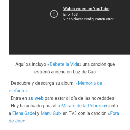
Aquí os incluyo «
Bébete la Vid
a» una canción que
estrenó anoche en Luz de Gas
· Descubre y descarga su album: «
Memoria de
elefante»
· Entra en
su web
para estar al día de las novedades!
· Hoy ha actuado para «
La Marato de la Pobresa
» junto
a
Elena Gade
l y
Manu Guix
en TV3 con la canción «
Fora
de Joc
«