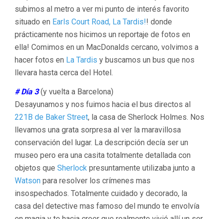
subimos al metro a ver mi punto de interés favorito
situado en
Earls Court Road, La Tardis!
! donde
prácticamente nos hicimos un reportaje de fotos en
ella! Comimos en un MacDonalds cercano, volvimos a
hacer fotos en
La Tardis
y buscamos un bus que nos
llevara hasta cerca del Hotel.
# Día 3
(y vuelta a Barcelona)
Desayunamos y nos fuimos hacia el bus directos al
221B de Baker Street
, la casa de Sherlock Holmes. Nos
llevamos una grata sorpresa al ver la maravillosa
conservación del lugar. La descripción decía ser un
museo pero era una casita totalmente detallada con
objetos que
Sherlock
presuntamente utilizaba junto a
Watson
para resolver los crímenes mas
insospechados. Totalmente cuidado y decorado, la
casa del detective mas famoso del mundo te envolvía
en magia y te hacia creer que realmente vivió allí un ser