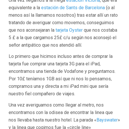
Una vez llegamos a la mega
estación Victoria
, que era
equivalente a la
estación de Sants de Barcelona
(o al
menos así la llamamos nosotros) tras estar allí un rato
tratando de averiguar como movernos, conseguimos
que nos aconsejaran la
tarjeta Oyster
que nos costaba
5 £ a la que cargamos 25£ c/u según nos aconsejó el
señor antipático que nos atendió allí.
Lo primero que hicimos incluso antes de comprar la
tarjeta fue comprar una tarjeta 3G para el iPad,
encontramos una tienda de Vodafone y preguntamos.
Por 10£ teníamos 1GB así que ni nos lo pensamos,
compramos una y directa a mi iPad mini que sería
nuestro fiel compañero de viajes.
Una vez averiguamos como llegar al metro, nos
encontramos con la odisea de encontrar la linea que
nos llevaba hasta nuestro hotel. La parada «
Bayswater
»
y la linea que cogimos fue la «circle line»