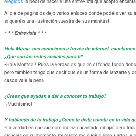
elegidos
le pedí de hacerle una entrevista que aceptó encanta
Al pie de pagina os dejo varios enlaces donde podéis ver su t
si queréis una ilustración vuestra de sus manitas!
* * * Entrevista * * *
Hola Mireia, nos conocimos a través de internet, exactamen
¿Que son las redes sociales para ti?
-Hola Montse!! Pues la verdad es que en el fondo fondo debo
pero también tengo que decir que es un forma de lanzarte y d
casos vale la pena.
¿Crees que ayudan a dar a conocer tu trabajo?
-¡Muchísimo!
Y hablando de tu trabajo ¿Como te diste cuenta en tu vida q
-La verdad es que siempre me ha encantado dibujar, pero tras
ciencias en su momento, mi madre me sugirió irme a artes, y