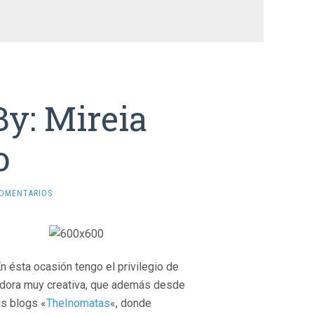
By: Mireia
o
COMENTARIOS
n ésta ocasión tengo el privilegio de
radora muy creativa, que además desde
s blogs «
TheInomatas
«, donde