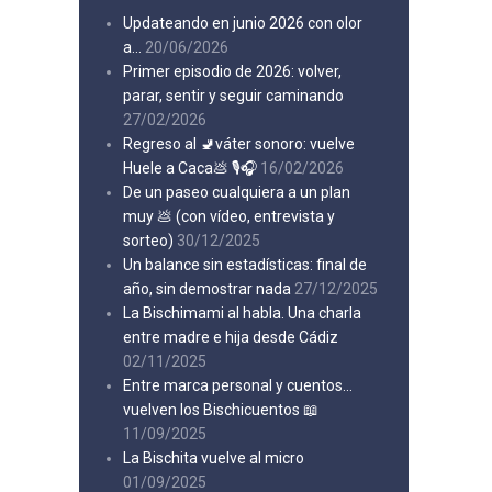
Updateando en junio 2026 con olor
a…
20/06/2026
Primer episodio de 2026: volver,
parar, sentir y seguir caminando
27/02/2026
Regreso al 🚽váter sonoro: vuelve
Huele a Caca💩 🎙️🎧
16/02/2026
De un paseo cualquiera a un plan
muy 💩 (con vídeo, entrevista y
sorteo)
30/12/2025
Un balance sin estadísticas: final de
año, sin demostrar nada
27/12/2025
La Bischimami al habla. Una charla
entre madre e hija desde Cádiz
02/11/2025
Entre marca personal y cuentos…
vuelven los Bischicuentos 📖
11/09/2025
La Bischita vuelve al micro
01/09/2025