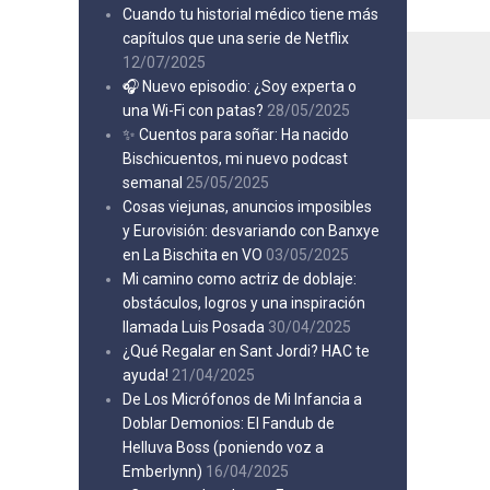
Cuando tu historial médico tiene más
capítulos que una serie de Netflix
12/07/2025
🎧 Nuevo episodio: ¿Soy experta o
una Wi-Fi con patas?
28/05/2025
✨ Cuentos para soñar: Ha nacido
Bischicuentos, mi nuevo podcast
semanal
25/05/2025
Cosas viejunas, anuncios imposibles
y Eurovisión: desvariando con Banxye
en La Bischita en VO
03/05/2025
Mi camino como actriz de doblaje:
obstáculos, logros y una inspiración
llamada Luis Posada
30/04/2025
¿Qué Regalar en Sant Jordi? HAC te
ayuda!
21/04/2025
De Los Micrófonos de Mi Infancia a
Doblar Demonios: El Fandub de
Helluva Boss (poniendo voz a
Emberlynn)
16/04/2025