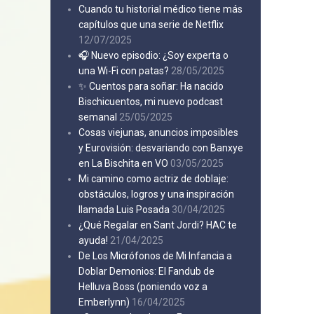
Cuando tu historial médico tiene más
capítulos que una serie de Netflix
12/07/2025
🎧 Nuevo episodio: ¿Soy experta o
una Wi-Fi con patas?
28/05/2025
✨ Cuentos para soñar: Ha nacido
Bischicuentos, mi nuevo podcast
semanal
25/05/2025
Cosas viejunas, anuncios imposibles
y Eurovisión: desvariando con Banxye
en La Bischita en VO
03/05/2025
Mi camino como actriz de doblaje:
obstáculos, logros y una inspiración
llamada Luis Posada
30/04/2025
¿Qué Regalar en Sant Jordi? HAC te
ayuda!
21/04/2025
De Los Micrófonos de Mi Infancia a
Doblar Demonios: El Fandub de
Helluva Boss (poniendo voz a
Emberlynn)
16/04/2025