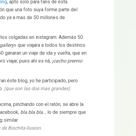
ling
, apto solo para fans de ésta
ión que una foto suya forme parte del
tado ya a mas de 50 millones de
otos colgadas en instagram. Además 50
gallery
» que viajara a todos los destinos
0 ganaran un viaje de ida y vuelta, que en
o viajar, pues ahí es ná,
¡cacho premio
n éste blog, yo he participado, pero
o.
(que son las dos mas grandes)
cima, pinchando con el ratón, se abre la
 facebook,
bla bla bla…
lo de siempre que
 similar.
de Bischita-ilusion.