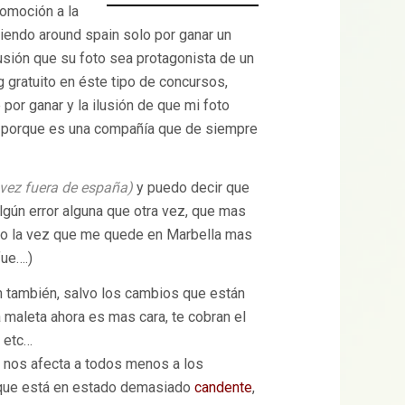
romoción a la
iendo around spain solo por ganar un
lusión que su foto sea protagonista de un
g gratuito en éste tipo de concursos,
por ganar y la ilusión de que mi foto
o, porque es una compañía que de siempre
 vez fuera de españa)
y puedo decir que
lgún error alguna que otra vez, que mas
mo la vez que me quede en Marbella mas
fue….)
n también, salvo los cambios que están
a maleta ahora es mas cara, te cobran el
, etc…
s nos afecta a todos menos a los
, que está en estado demasiado
candente
,