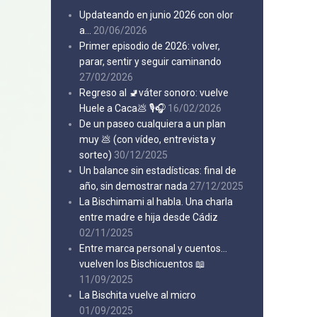
Updateando en junio 2026 con olor
a…
20/06/2026
Primer episodio de 2026: volver,
parar, sentir y seguir caminando
27/02/2026
Regreso al 🚽váter sonoro: vuelve
Huele a Caca💩 🎙️🎧
16/02/2026
De un paseo cualquiera a un plan
muy 💩 (con vídeo, entrevista y
sorteo)
30/12/2025
Un balance sin estadísticas: final de
año, sin demostrar nada
27/12/2025
La Bischimami al habla. Una charla
entre madre e hija desde Cádiz
02/11/2025
Entre marca personal y cuentos…
vuelven los Bischicuentos 📖
11/09/2025
La Bischita vuelve al micro
01/09/2025