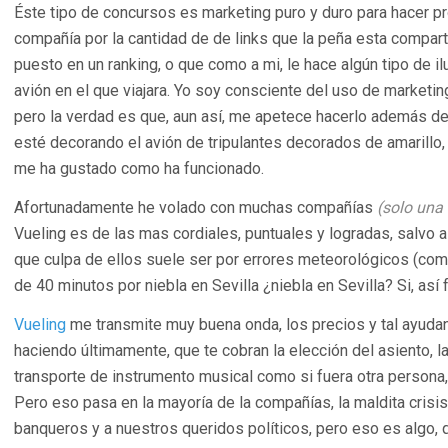
Éste tipo de concursos es marketing puro y duro para hacer p
compañía por la cantidad de de links que la peña esta compart
puesto en un ranking, o que como a mi, le hace algún tipo de i
avión en el que viajara. Yo soy consciente del uso de marketin
pero la verdad es que, aun así, me apetece hacerlo además de 
esté decorando el avión de tripulantes decorados de amarill
me ha gustado como ha funcionado.
Afortunadamente he volado con muchas compañías
(solo una
Vueling es de las mas cordiales, puntuales y logradas, salvo a
que culpa de ellos suele ser por errores meteorológicos (co
de 40 minutos por niebla en Sevilla ¿niebla en Sevilla? Si, así 
Vueling
me transmite muy buena onda, los precios y tal ayuda
haciendo últimamente, que te cobran la elección del asiento, l
transporte de instrumento musical como si fuera otra persona
Pero eso pasa en la mayoría de la compañías, la maldita crisi
banqueros y a nuestros queridos políticos, pero eso es algo