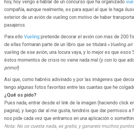
hoy, hoy vengo a hablar de un concurso que ha organizado
vue
compañía, aunque realmente, es para aquel al que le haga ilus
exterior de un avión de vueling con motivo de haber transpor
pasajeros.
Para ello
Vueling
pretende decorar el avión con mas de 200 f
de ellas formaran parte de un libro que se titulará «
Vueling air 
vueling de ese avión, una locura vaya, y lo mejor es que esos 5
éstos momentos de crisis no viene nada mal (y con lo que ador
primo!
)
Así que, como habréis adivinado y por las imágenes que decora
tengo algunas fotos favoritas entre las cuantas que he colgad
¿Qué os pido?
Pues nada, entrar desde el link de la imagen (haciendo click en
pagina), y luego dar al me gusta, tendréis que dar permisos a
nos pide cada vez que entramos en una aplicación o something
Nota: No os cuesta nada, es gratis, y ganareis muchos puntos 