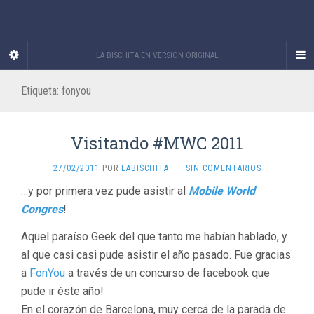
LA BISCHITA EN VERSION ORIGINAL
Etiqueta:
fonyou
Visitando #MWC 2011
27/02/2011
POR
LABISCHITA
·
SIN COMENTARIOS
…y por primera vez pude asistir al
Mobile World
Congres
!
Aquel paraíso Geek del que tanto me habían hablado, y
al que casi casi pude asistir el año pasado. Fue gracias
a
FonYou
a través de un concurso de facebook que
pude ir éste año!
En el corazón de Barcelona, muy cerca de la parada de