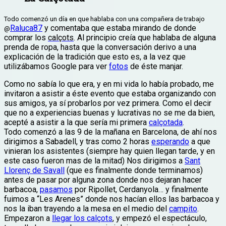
Todo comenzó un día en que hablaba con una compañera de trabajo
Raluca87
y comentaba que estaba mirando de donde
@
comprar los
calçots
. Al principio creía que hablaba de alguna
prenda de ropa, hasta que la conversación derivo a una
explicación de la tradición que esto es, a la vez que
utilizábamos Google para ver
fotos
de éste manjar.
Como no sabía lo que era, y en mi vida lo había probado, me
invitaron a asistir a éste evento que estaba organizando con
sus amigos, ya sí probarlos por vez primera. Como el decir
que no a experiencias buenas y lucrativas no se me da bien,
acepté a asistir a la que sería mi primera
calçotada
.
Todo comenzó a las 9 de la mañana en Barcelona, de ahí nos
dirigimos a Sabadell, y tras como 2 horas
esperando
a que
vinieran los asistentes (siempre hay quien llegan tarde, y en
este caso fueron mas de la mitad) Nos dirigimos a
Sant
Llorenç de Savall
(que es finalmente donde terminamos)
antes de pasar por alguna zona donde nos dejaran hacer
barbacoa,
pasamos
por Ripollet, Cerdanyola… y finalmente
fuimos a “Les Arenes” donde nos hacían ellos las barbacoa y
nos la iban trayendo a la mesa en el medio del
campito
.
Empezaron a
llegar los calçots
, y empezó el espectáculo,