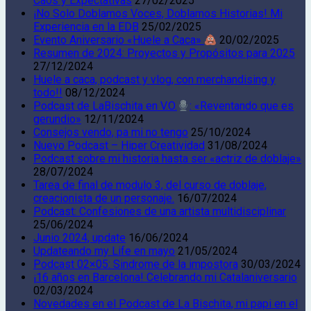
Caos y Expectativas
27/02/2025
¡No Solo Doblamos Voces, Doblamos Historias! Mi
Experiencia en la EDB
25/02/2025
Evento Aniversario «Huele a Caca»
20/02/2025
Resumen de 2024: Proyectos y Propósitos para 2025
27/12/2024
Huele a caca, podcast y vlog, con merchandising y
todo!!
08/12/2024
Podcast de LaBischita en V.O.
: «Reventando que es
gerundio»
12/11/2024
Consejos vendo, pa mi no tengo
25/10/2024
Nuevo Podcast – Hiper Creatividad
31/08/2024
Podcast sobre mi historia hasta ser «actriz de doblaje»
28/07/2024
Tarea de final de modulo 3, del curso de doblaje,
creacionista de un personaje.
16/07/2024
Podcast: Confesiones de una artista multidisciplinar
25/06/2024
Junio 2024, update
16/06/2024
Updateando my Life en mayo
21/05/2024
Podcast 02×05: Sindrome de la impostora
30/03/2024
¡16 años en Barcelona! Celebrando mi Catalaniversario
02/03/2024
Novedades en el Podcast de La Bischita, mi papi en el