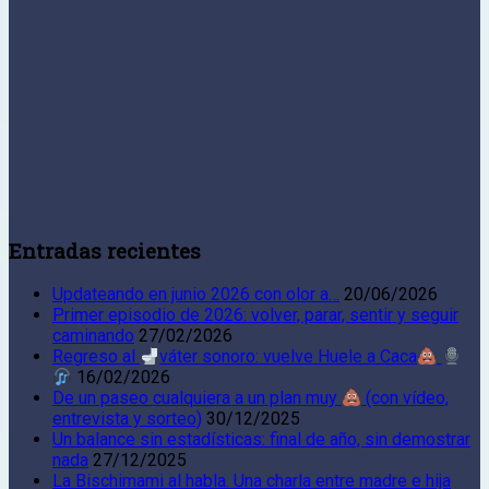
Entradas recientes
Updateando en junio 2026 con olor a…
20/06/2026
Primer episodio de 2026: volver, parar, sentir y seguir
caminando
27/02/2026
Regreso al
váter sonoro: vuelve Huele a Caca
16/02/2026
De un paseo cualquiera a un plan muy
(con vídeo,
entrevista y sorteo)
30/12/2025
Un balance sin estadísticas: final de año, sin demostrar
nada
27/12/2025
La Bischimami al habla. Una charla entre madre e hija