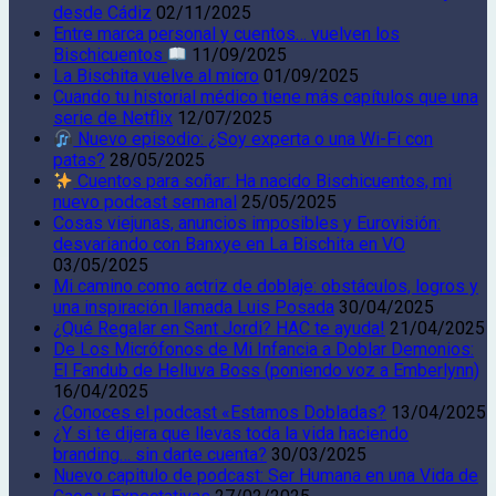
desde Cádiz
02/11/2025
Entre marca personal y cuentos… vuelven los
Bischicuentos
11/09/2025
La Bischita vuelve al micro
01/09/2025
Cuando tu historial médico tiene más capítulos que una
serie de Netflix
12/07/2025
Nuevo episodio: ¿Soy experta o una Wi-Fi con
patas?
28/05/2025
Cuentos para soñar: Ha nacido Bischicuentos, mi
nuevo podcast semanal
25/05/2025
Cosas viejunas, anuncios imposibles y Eurovisión:
desvariando con Banxye en La Bischita en VO
03/05/2025
Mi camino como actriz de doblaje: obstáculos, logros y
una inspiración llamada Luis Posada
30/04/2025
¿Qué Regalar en Sant Jordi? HAC te ayuda!
21/04/2025
De Los Micrófonos de Mi Infancia a Doblar Demonios:
El Fandub de Helluva Boss (poniendo voz a Emberlynn)
16/04/2025
¿Conoces el podcast «Estamos Dobladas?
13/04/2025
¿Y si te dijera que llevas toda la vida haciendo
branding… sin darte cuenta?
30/03/2025
Nuevo capitulo de podcast: Ser Humana en una Vida de