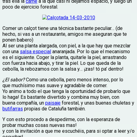
tras ella la
carne
a la que casi ni dejamos espacio, y luego un
poco de ejercicio forestal.
Comer un calçot tiene una técnica bastante peculiar… (de
hecho, si vas a un restaurante, amigos me aseguran que te
ponen babero)
Al ser una planta alargada, con piel, a la que hay que mezclar
con una
salsa especial
anaranjada. Por lo que el mecanismo
es el siguiente. Coger la planta, quitarle la piel, arrastrando
con fuerza hacia abajo, y tirar la piel. Lo que queda de la
cebolla, la rebozamos con la salsa y… ¡zas! tó pa’ dentro!
¿El sabor?
Como una cebolla, pero menos intenso, por lo
que muchísimo mas suave y agradable de comer.
Yo animo a todo el que tenga la oportunidad de probarlo que
lo haga! Es bastante divertido y combina muy bien, con
buena compañía, un
paisaje
forestal, y unas buenas chuletas y
butifarras
propias de Cataluña también.
Y con esto procedo a despedirme, con la esperanza de
probar muchas cosas nuevas mas!
y con la invitación a que me escuchéis, para si optar a leer y/o
escuchar!