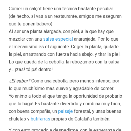
Comer un calçot tiene una técnica bastante peculiar…
(de hecho, si vas a un restaurante, amigos me aseguran
que te ponen babero)
Al ser una planta alargada, con piel, a la que hay que
mezclar con una
salsa especial
anaranjada. Por lo que
el mecanismo es el siguiente. Coger la planta, quitarle
la piel, arrastrando con fuerza hacia abajo, y tirar la piel.
Lo que queda de la cebolla, la rebozamos con la salsa
y… ¡zas! tó pa’ dentro!
¿El sabor?
Como una cebolla, pero menos intenso, por
lo que muchísimo mas suave y agradable de comer.
Yo animo a todo el que tenga la oportunidad de probarlo
que lo haga! Es bastante divertido y combina muy bien,
con buena compañía, un
paisaje
forestal, y unas buenas
chuletas y
butifarras
propias de Cataluña también.
Y con esto procedo a despedirme, con la esperanza de