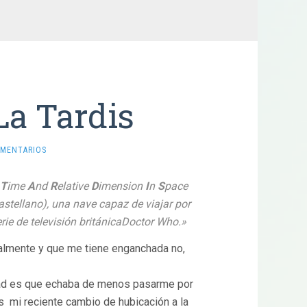
La Tardis
OMENTARIOS
T
ime
A
nd
R
elative
D
imension
I
n
S
pace
astellano), una nave capaz de
viajar por
rie de televisión británica
Doctor Who
.»
ualmente y que me tiene enganchada no,
dad es que echaba de menos pasarme por
s mi reciente cambio de hubicación a la