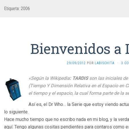
Etiqueta:
2006
Bienvenidos a 
29/09/2012
POR
LABISCHITA
·
3 C
«Según la
Wikipedia
: TARDIS
son las iniciales de
(Tiempo Y Dimensión Relativa en el Espacio en C
el tiempo
y el
espacio
, la cual forma parte de la se
Así es, el Dr Who… la Serie que estoy viendo act
lo siguiente.
Hace mucho tiempo que no escribo nada en mi blog, y la ver
aquí. Tengo algunas cositas pendientes para contaros como e