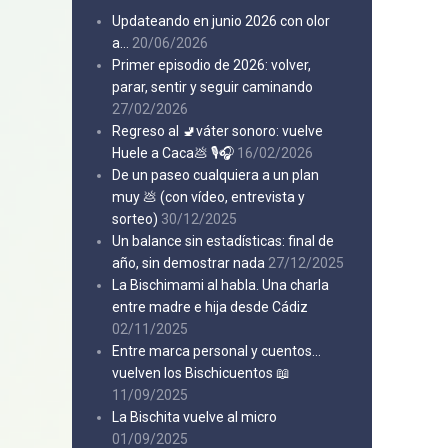
Updateando en junio 2026 con olor
a…
20/06/2026
Primer episodio de 2026: volver,
parar, sentir y seguir caminando
27/02/2026
Regreso al 🚽váter sonoro: vuelve
Huele a Caca💩 🎙️🎧
16/02/2026
De un paseo cualquiera a un plan
muy 💩 (con vídeo, entrevista y
sorteo)
30/12/2025
Un balance sin estadísticas: final de
año, sin demostrar nada
27/12/2025
La Bischimami al habla. Una charla
entre madre e hija desde Cádiz
02/11/2025
Entre marca personal y cuentos…
vuelven los Bischicuentos 📖
11/09/2025
La Bischita vuelve al micro
01/09/2025