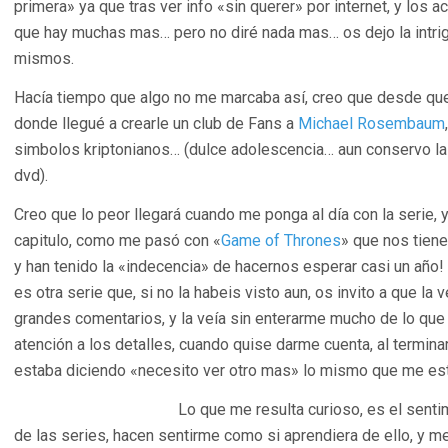
primera» ya que tras ver info «sin querer» por internet, y los
que hay muchas mas… pero no diré nada mas… os dejo la intri
mismos.
Hacía tiempo que algo no me marcaba así, creo que desde qu
donde llegué a crearle un club de Fans a
Michael Rosembaum
simbolos kriptonianos… (dulce adolescencia… aun conservo l
dvd).
Creo que lo peor llegará cuando me ponga al día con la serie, 
capitulo, como me pasó con «
Game of Thrones
» que nos tiene
y han tenido la «indecencia» de hacernos esperar casi un año!
es otra serie que, si no la habeis visto aun, os invito a que la
grandes comentarios, y la veía sin enterarme mucho de lo qu
atención a los detalles, cuando quise darme cuenta, al termina
estaba diciendo «necesito ver otro mas» lo mismo que me es
Lo que me resulta curioso, es el sent
de las series, hacen sentirme como si aprendiera de ello, y m