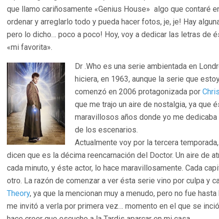
que llamo cariñosamente «Genius House» algo que contaré e
ordenar y arreglarlo todo y pueda hacer fotos, je, je! Hay algu
pero lo dicho… poco a poco! Hoy, voy a dedicar las letras de é
«mi favorita».
Dr .Who es una serie ambientada en Londr
hiciera, en 1963, aunque la serie que est
comenzó en 2006 protagonizada por
Chri
que me trajo un aire de nostalgia, ya que 
maravillosos años donde yo me dedicaba 
de los escenarios.
Actualmente voy por la tercera temporada
dicen que es la décima reencarnación del Doctor. Un aire de at
cada minuto, y éste actor, lo hace maravillosamente. Cada cap
otro. La razón de comenzar a ver ésta serie vino por culpa y
Theory
, ya que la mencionan muy a menudo, pero no fue hast
me invitó a verla por primera vez… momento en el que se inció
hace creer que escucho a la Tardis aparcar en mi casa.