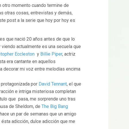
n otro momento cuando termine de
nas otras cosas, entrevistas y demás,
ste post a la serie que hoy por hoy es
es que nació 20 años antes de que lo
oy viendo actualmente es una secuela que
stopher Eccleston
y
Billie Piper
, actriz
ésta era cantante en aquellos
a decorar mi voz entre melodías encima
, protagonizada por
David Tennant
, el que
racción e intriga misteriosa completan
itulo que pasa, me sorprende uno tras
 causa de Sheldom, de
The Big Bang
a hace un par de semanas que un amigo
 ésta adicción, dulce adicción que me