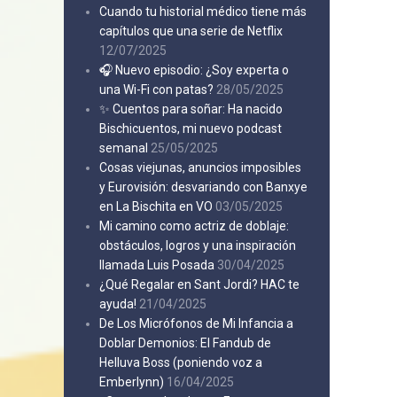
Cuando tu historial médico tiene más
capítulos que una serie de Netflix
12/07/2025
🎧 Nuevo episodio: ¿Soy experta o
una Wi-Fi con patas?
28/05/2025
✨ Cuentos para soñar: Ha nacido
Bischicuentos, mi nuevo podcast
semanal
25/05/2025
Cosas viejunas, anuncios imposibles
y Eurovisión: desvariando con Banxye
en La Bischita en VO
03/05/2025
Mi camino como actriz de doblaje:
obstáculos, logros y una inspiración
llamada Luis Posada
30/04/2025
¿Qué Regalar en Sant Jordi? HAC te
ayuda!
21/04/2025
De Los Micrófonos de Mi Infancia a
Doblar Demonios: El Fandub de
Helluva Boss (poniendo voz a
Emberlynn)
16/04/2025