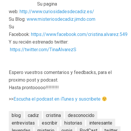
Su pagina
web:
http://www.curiosidadesdecadiz.es/
Su Blog:
www.misteriosdecadiz.jimdo.com
Su
Facebook:
https://www.facebook.com/cristina.alvarez.549
Y su recién estrenado twitter:
https://twitter.com/TinaAlvarezS
Espero vuestros comentarios y feedbacks, para el
proximo post y podcast.
Hasta prontooooo!!!!!!!!!
>>
Escucha el podcast en iTunes y suscribete
blog
cadiz
cristina
desconocido
entrevistas
escribir
historias
interesante
leyendas
misterio
ovnis
PodCast
twitter