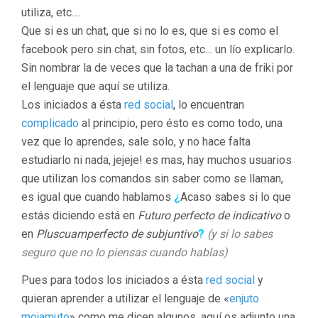
utiliza, etc….
Que si es un chat, que si no lo es, que si es como el
facebook pero sin chat, sin fotos, etc… un lío explicarlo.
Sin nombrar la de veces que la tachan a una de friki por
el lenguaje que aquí se utiliza.
Los iniciados a ésta
red social
, lo encuentran
complicado
al principio, pero ésto es como todo, una
vez que lo aprendes, sale solo, y no hace falta
estudiarlo ni nada, jejeje! es mas, hay muchos usuarios
que utilizan los comandos sin saber como se llaman,
es igual que cuando hablamos
¿
Acaso sabes si lo que
estás diciendo está en
Futuro perfecto de indicativo
o
en
Pluscuamperfecto de subjuntivo
?
(y si lo sabes
seguro que no lo piensas cuando hablas)
Pues para todos los iniciados a ésta
red social
y
quieran aprender a utilizar el lenguaje de «
enjuto
mojamuto
» como me dicen algunos, aquí os adjunto una