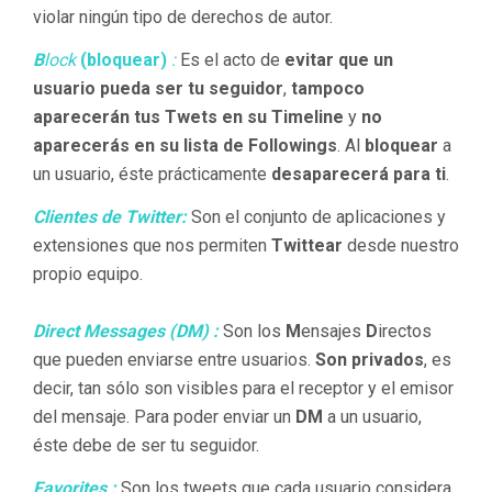
violar ningún tipo de derechos de autor.
B
lock
(bloquear)
:
Es el acto de
evitar que un
usuario pueda ser tu seguidor
,
tampoco
aparecerán tus Twets en su Timeline
y
no
aparecerás en su lista de Followings
. Al
bloquear
a
un usuario, éste prácticamente
desaparecerá para ti
.
Clientes de Twitter:
Son el conjunto de aplicaciones y
extensiones que nos permiten
Twittear
desde nuestro
propio equipo.
Direct Messages (DM) :
Son los
M
ensajes
D
irectos
que pueden enviarse entre usuarios.
Son privados
, es
decir, tan sólo son visibles para el receptor y el emisor
del mensaje. Para poder enviar un
DM
a un usuario,
éste debe de ser tu seguidor.
Favorites :
Son los tweets que cada usuario considera