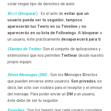
violar ningún tipo de derechos de autor.
B
lock
(bloquear)
:
Es el acto de
evitar que un
usuario pueda ser tu seguidor
,
tampoco
aparecerán tus Twets en su Timeline
y
no
aparecerás en su lista de Followings
. Al
bloquear
a
un usuario, éste prácticamente
desaparecerá para ti
.
Clientes de Twitter:
Son el conjunto de aplicaciones y
extensiones que nos permiten
Twittear
desde nuestro
propio equipo.
Direct Messages (DM) :
Son los
M
ensajes
D
irectos
que pueden enviarse entre usuarios.
Son privados
, es
decir, tan sólo son visibles para el receptor y el emisor
del mensaje. Para poder enviar un
DM
a un usuario,
éste debe de ser tu seguidor.
Favorites :
Son los tweets que cada usuario considera