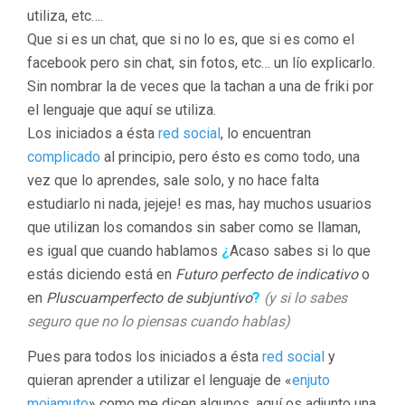
utiliza, etc….
Que si es un chat, que si no lo es, que si es como el
facebook pero sin chat, sin fotos, etc… un lío explicarlo.
Sin nombrar la de veces que la tachan a una de friki por
el lenguaje que aquí se utiliza.
Los iniciados a ésta
red social
, lo encuentran
complicado
al principio, pero ésto es como todo, una
vez que lo aprendes, sale solo, y no hace falta
estudiarlo ni nada, jejeje! es mas, hay muchos usuarios
que utilizan los comandos sin saber como se llaman,
es igual que cuando hablamos
¿
Acaso sabes si lo que
estás diciendo está en
Futuro perfecto de indicativo
o
en
Pluscuamperfecto de subjuntivo
?
(y si lo sabes
seguro que no lo piensas cuando hablas)
Pues para todos los iniciados a ésta
red social
y
quieran aprender a utilizar el lenguaje de «
enjuto
mojamuto
» como me dicen algunos, aquí os adjunto una