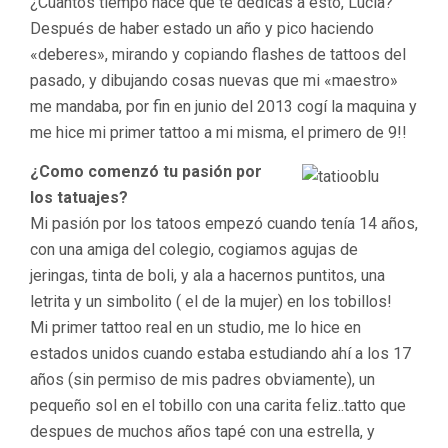
¿Cuantos tiempo hace que te dedicas a esto, Lucía?
Después de haber estado un año y pico haciendo
«deberes», mirando y copiando flashes de tattoos del
pasado, y dibujando cosas nuevas que mi «maestro»
me mandaba, por fin en junio del 2013 cogí la maquina y
me hice mi primer tattoo a mi misma, el primero de 9!!
¿Como comenzó tu pasión por
los tatuajes?
Mi pasión por los tatoos empezó cuando tenía 14 años,
con una amiga del colegio, cogiamos agujas de
jeringas, tinta de boli, y ala a hacernos puntitos, una
letrita y un simbolito ( el de la mujer) en los tobillos!
Mi primer tattoo real en un studio, me lo hice en
estados unidos cuando estaba estudiando ahí a los 17
años (sin permiso de mis padres obviamente), un
pequeño sol en el tobillo con una carita feliz..tatto que
despues de muchos años tapé con una estrella, y