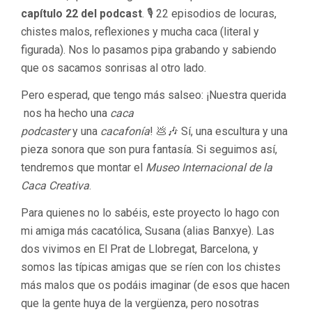
capítulo 22 del podcast
. 🎙️ 22 episodios de locuras,
chistes malos, reflexiones y mucha caca (literal y
figurada). Nos lo pasamos pipa grabando y sabiendo
que os sacamos sonrisas al otro lado.
Pero esperad, que tengo más salseo: ¡Nuestra querida
nos ha hecho una
caca
podcaster
y una
cacafonía
! 💩🎶 Sí, una escultura y una
pieza sonora que son pura fantasía. Si seguimos así,
tendremos que montar el
Museo Internacional de la
Caca Creativa
.
Para quienes no lo sabéis, este proyecto lo hago con
mi amiga más cacatólica, Susana (alias Banxye). Las
dos vivimos en El Prat de Llobregat, Barcelona, y
somos las típicas amigas que se ríen con los chistes
más malos que os podáis imaginar (de esos que hacen
que la gente huya de la vergüenza, pero nosotras