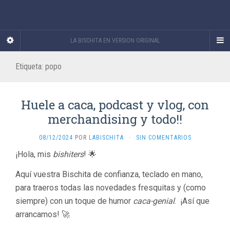
LA BISCHITA EN VERSION ORIGINAL
Etiqueta:
popo
Huele a caca, podcast y vlog, con
merchandising y todo!!
08/12/2024
POR
LABISCHITA
·
SIN COMENTARIOS
¡Hola, mis
bishiters
! 🌟
Aquí vuestra Bischita de confianza, teclado en mano,
para traeros todas las novedades fresquitas y (como
siempre) con un toque de humor
caca-genial
. ¡Así que
arrancamos! 🚀