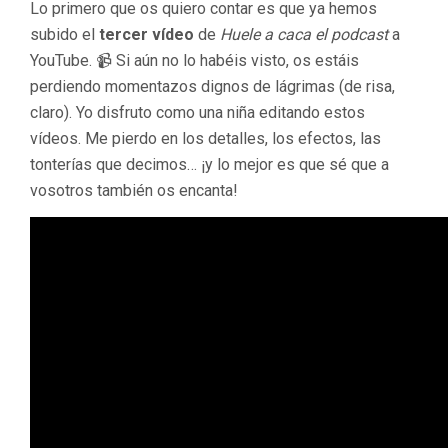
Lo primero que os quiero contar es que ya hemos
subido el
tercer vídeo
de
Huele a caca el podcast
a
YouTube. 📹 Si aún no lo habéis visto, os estáis
perdiendo momentazos dignos de lágrimas (de risa,
claro). Yo disfruto como una niña editando estos
vídeos. Me pierdo en los detalles, los efectos, las
tonterías que decimos… ¡y lo mejor es que sé que a
vosotros también os encanta!