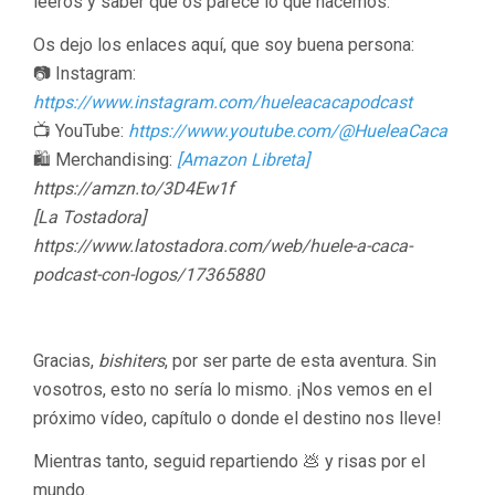
leeros y saber qué os parece lo que hacemos.
Os dejo los enlaces aquí, que soy buena persona:
📷 Instagram:
https://www.instagram.com/hueleacacapodcast
📺 YouTube:
https://www.youtube.com/@HueleaCaca
🛍️ Merchandising:
[Amazon Libreta]
https://amzn.to/3D4Ew1f
[La Tostadora]
https://www.latostadora.com/web/huele-a-caca-
podcast-con-logos/17365880
Gracias,
bishiters
, por ser parte de esta aventura. Sin
vosotros, esto no sería lo mismo. ¡Nos vemos en el
próximo vídeo, capítulo o donde el destino nos lleve!
Mientras tanto, seguid repartiendo 💩 y risas por el
mundo.