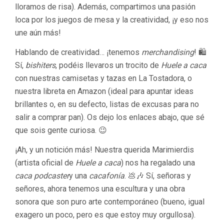
lloramos de risa). Además, compartimos una pasión
loca por los juegos de mesa y la creatividad, ¡y eso nos
une aún más!
Hablando de creatividad… ¡tenemos
merchandising
! 🛍️
Sí,
bishiters
, podéis llevaros un trocito de
Huele a caca
con nuestras camisetas y tazas en La Tostadora, o
nuestra libreta en Amazon (ideal para apuntar ideas
brillantes o, en su defecto, listas de excusas para no
salir a comprar pan). Os dejo los enlaces abajo, que sé
que sois gente curiosa. 😉
¡Ah, y un notición más! Nuestra querida Marimierdis
(artista oficial de
Huele a caca
) nos ha regalado una
caca podcaster
y una
cacafonía
. 💩🎶 Sí, señoras y
señores, ahora tenemos una escultura y una obra
sonora que son puro arte contemporáneo (bueno, igual
exagero un poco, pero es que estoy muy orgullosa).