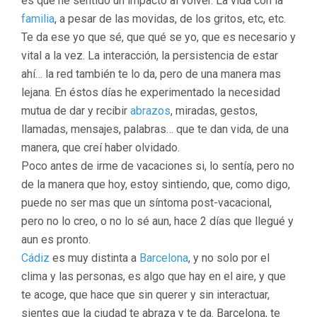
es que he sentido un impacto al volver. La vida con la
familia
, a pesar de las movidas, de los gritos, etc, etc.
Te da ese yo que sé, que qué se yo, que es necesario y
vital a la vez. La interacción, la persistencia de estar
ahí… la red también te lo da, pero de una manera mas
lejana. En éstos días he experimentado la necesidad
mutua de dar y recibir
abrazos
, miradas, gestos,
llamadas, mensajes, palabras… que te dan vida, de una
manera, que creí haber olvidado.
Poco antes de irme de vacaciones si, lo sentía, pero no
de la manera que hoy, estoy sintiendo, que, como digo,
puede no ser mas que un síntoma post-vacacional,
pero no lo creo, o no lo sé aun, hace 2 días que llegué y
aun es pronto.
Cádiz
es muy distinta a
Barcelona
, y no solo por el
clima y las personas, es algo que hay en el aire, y que
te acoge, que hace que sin querer y sin interactuar,
sientes que la ciudad te abraza y te da. Barcelona, te