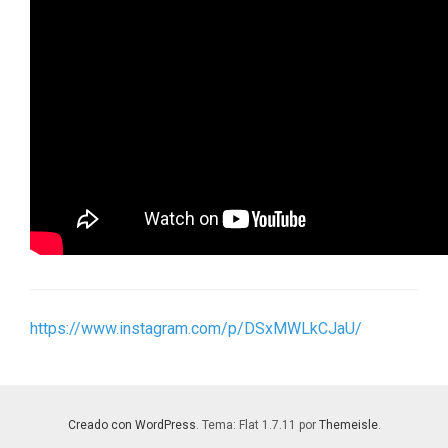
https://www.instagram.com/p/DSxMWLkCJaU/
Creado con WordPress
. Tema: Flat 1.7.11 por
Themeisle
.