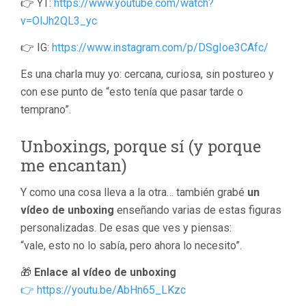
👉 YT:
https://www.youtube.com/watch?
v=OlJh2QL3_yc
👉 IG:
https://www.instagram.com/p/DSgIoe3CAfc/
Es una charla muy yo: cercana, curiosa, sin postureo y
con ese punto de “esto tenía que pasar tarde o
temprano”.
Unboxings, porque sí (y porque
me encantan)
Y como una cosa lleva a la otra… también grabé
un
vídeo de unboxing
enseñando varias de estas figuras
personalizadas. De esas que ves y piensas:
“vale, esto no lo sabía, pero ahora lo necesito”.
🎁
Enlace al vídeo de unboxing
👉 https://youtu.be/AbHn65_LKzc