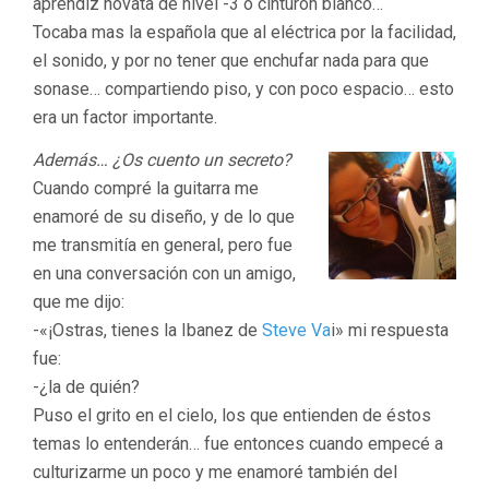
aprendiz novata de nivel -3 o cinturón blanco…
Tocaba mas la española que al eléctrica por la facilidad,
el sonido, y por no tener que enchufar nada para que
sonase… compartiendo piso, y con poco espacio… esto
era un factor importante.
Además… ¿Os cuento un secreto?
Cuando compré la guitarra me
enamoré de su diseño, y de lo que
me transmitía en general, pero fue
en una conversación con un amigo,
que me dijo:
-«¡Ostras, tienes la Ibanez de
Steve Va
i» mi respuesta
fue:
-¿la de quién?
Puso el grito en el cielo, los que entienden de éstos
temas lo entenderán… fue entonces cuando empecé a
culturizarme un poco y me enamoré también del