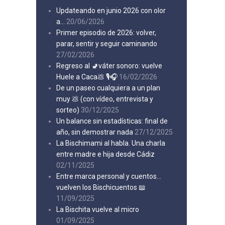
Updateando en junio 2026 con olor
a…
20/06/2026
Primer episodio de 2026: volver,
parar, sentir y seguir caminando
27/02/2026
Regreso al 🚽váter sonoro: vuelve
Huele a Caca💩 🎙️🎧
16/02/2026
De un paseo cualquiera a un plan
muy 💩 (con vídeo, entrevista y
sorteo)
30/12/2025
Un balance sin estadísticas: final de
año, sin demostrar nada
27/12/2025
La Bischimami al habla. Una charla
entre madre e hija desde Cádiz
02/11/2025
Entre marca personal y cuentos…
vuelven los Bischicuentos 📖
11/09/2025
La Bischita vuelve al micro
01/09/2025