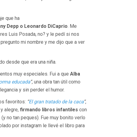
aje que ha
nny Depp o Leonardo DiCaprio
. Me
res Luis Posada, no? y le pedí si nos
 pregunto mi nombre y me dijo que a ver
do desde que era una niña.
entos muy especiales. Fui a que
Alba
forma educada
”
, una obra tan útil como
legancia y sin perder el humor.
los favoritos:
“
El gran tratado de la caca
”
,
e y alegre,
firmando libros infantiles
con
 (y no tan peques). Fue muy bonito verlo
ado por instagram le llevé el libro para