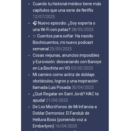
Cuando tu historial médico tiene más
capítulos que una serie de Netflix
12/07/2025
🎧 Nuevo episodio: ¿Soy experta o
una Wi-Fi con patas?
28/05/2025
✨ Cuentos para soñar: Ha nacido
Bischicuentos, mi nuevo podcast
semanal
25/05/2025
Cosas viejunas, anuncios imposibles
y Eurovisión: desvariando con Banxye
en La Bischita en VO
03/05/2025
Mi camino como actriz de doblaje:
obstáculos, logros y una inspiración
llamada Luis Posada
30/04/2025
¿Qué Regalar en Sant Jordi? HAC te
ayuda!
21/04/2025
De Los Micrófonos de Mi Infancia a
Doblar Demonios: El Fandub de
Helluva Boss (poniendo voz a
Emberlynn)
16/04/2025