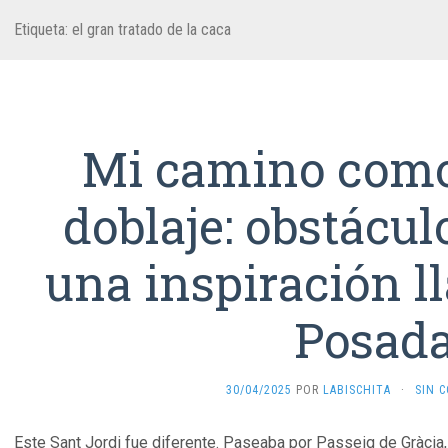
Etiqueta:
el gran tratado de la caca
Mi camino como 
doblaje: obstácul
una inspiración l
Posad
30/04/2025
POR
LABISCHITA
·
SIN 
Este Sant Jordi fue diferente. Paseaba por Passeig de Gràcia, 