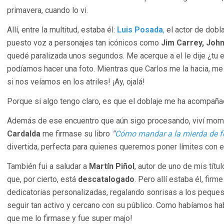
primavera, cuando lo vi.
Allí, entre la multitud, estaba él:
Luis Posada
,
el actor de dobl
puesto voz a personajes tan icónicos como
Jim Carrey, Joh
quedé paralizada unos segundos. Me acerque a el le dije ¿tu e
podíamos hacer una foto. Mientras que Carlos me la hacia, me
si nos veíamos en los atriles! ¡Ay, ojalá!
Porque si algo tengo claro, es que el doblaje me ha acompaña
Además de ese encuentro que aún sigo procesando, viví mom
Cardalda
me firmase su libro
“
Cómo mandar a la mierda de 
divertida, perfecta para quienes queremos poner límites con e
También fui a saludar a
Martín Piñol
, autor de uno de mis títu
que, por cierto, está
descatalogado
. Pero allí estaba él, firm
dedicatorias personalizadas, regalando sonrisas a los peques
seguir tan activo y cercano con su público. Como habíamos habl
que me lo firmase y fue super majo!