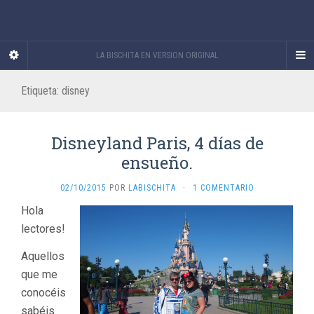
LA BISCHITA EN VERSION ORIGINAL
Etiqueta:
disney
Disneyland Paris, 4 días de
ensueño.
02/10/2015
POR
LABISCHITA
·
1 COMENTARIO
Hola
lectores!
Aquellos
que me
conocéis
sabéis