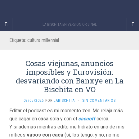
LA BISCHITA EN VERSION ORIGINAL
Etiqueta:
cultura millennial
Cosas viejunas, anuncios
imposibles y Eurovisión:
desvariando con Banxye en La
Bischita en VO
03/05/2025
POR
LABISCHITA
·
SIN COMENTARIOS
Editar el podcast es mi momento zen. Me relaja más
que cagar en casa sola y con el
cacaoff
cerca.
Y si además mientras edito me hidrato en uno de mis
míticos
vasos con caca
(sí, los tengo, y no, no me