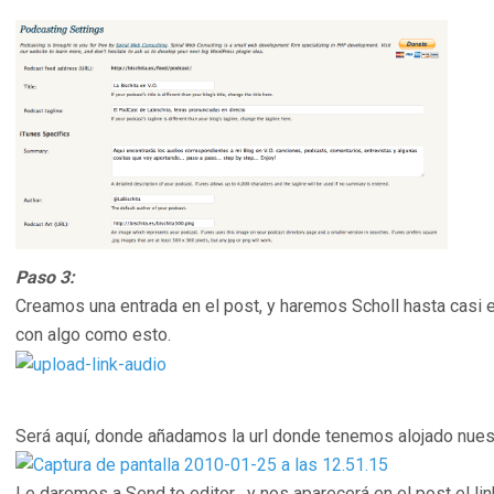
Paso 3:
Creamos una entrada en el post, y haremos Scholl hasta casi 
con algo como esto.
Será aquí, donde añadamos la url donde tenemos alojado nuest
Le daremos a Send to editor , y nos aparecerá en el post el l