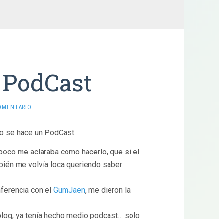
 PodCast
OMENTARIO
o se hace un PodCast.
mpoco me aclaraba como hacerlo, que si el
mbién me volvía loca queriendo saber
nferencia con el
GumJaen
, me dieron la
 blog, ya tenía hecho medio podcast… solo