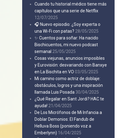
Cuando tu historial médico tiene más
capítulos que una serie de Netflix
12/07/2025
🎧 Nuevo episodio: ¿Soy experta o
una Wi-Fi con patas?
28/05/2025
✨ Cuentos para soñar: Ha nacido
Bischicuentos, mi nuevo podcast
semanal
25/05/2025
Cosas viejunas, anuncios imposibles
y Eurovisión: desvariando con Banxye
en La Bischita en VO
03/05/2025
Mi camino como actriz de doblaje:
obstáculos, logros y una inspiración
llamada Luis Posada
30/04/2025
¿Qué Regalar en Sant Jordi? HAC te
ayuda!
21/04/2025
De Los Micrófonos de Mi Infancia a
Doblar Demonios: El Fandub de
Helluva Boss (poniendo voz a
Emberlynn)
16/04/2025