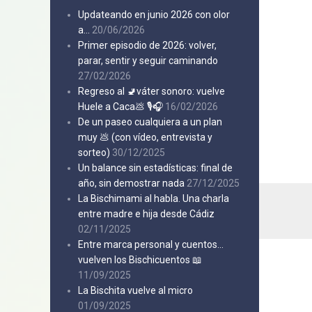
Updateando en junio 2026 con olor
a…
20/06/2026
Primer episodio de 2026: volver,
parar, sentir y seguir caminando
27/02/2026
Regreso al 🚽váter sonoro: vuelve
Huele a Caca💩 🎙️🎧
16/02/2026
De un paseo cualquiera a un plan
muy 💩 (con vídeo, entrevista y
sorteo)
30/12/2025
Un balance sin estadísticas: final de
año, sin demostrar nada
27/12/2025
La Bischimami al habla. Una charla
entre madre e hija desde Cádiz
02/11/2025
Entre marca personal y cuentos…
vuelven los Bischicuentos 📖
11/09/2025
La Bischita vuelve al micro
01/09/2025