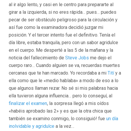
al ir algo lento, y casi en le centro para prepararte al
girar a la izquierda, si no eres rápida… pues… puedes
pecar de ser obstáculo peligroso para la circulación y
así fue como la examinadora decidió juzgar mi
posición. Y el tercer intento fue el definitivo. Tenía el
día libre, estaba tranquila, pero con un sabor agridulce
en el cuerpo. Me desperté a las 5 de la mañana y la
noticia del fallecimiento de
Steve Jobs
me dejo el
cuerpo raro… Cuando alguien se va, recuerdas muertes
cercanas que te han marcado. Yo recordaba a mi
Tití
y a
ella como que le «medio hablaba» a modo de eso a lo
que algunos llaman rezar. No sé si mis palabras hacia
ella tuvieron alguna influencia… pero lo conseguí, al
finalizar el examen
, la sorpresa llegó a mis oídos
«habéis aprobado las 2» y es que la otra chica que
también se examino conmigo, lo consiguió! fue
un día
inolvidable y agridulce
a la vez…