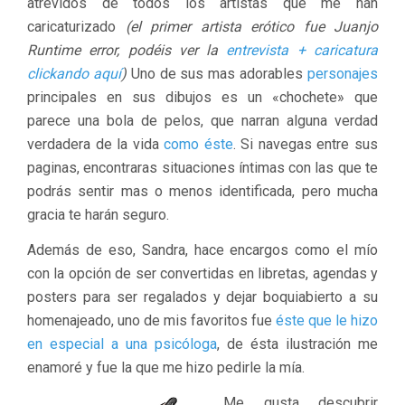
atrevidos de todos los artistas que me han
caricaturizado
(el primer artista erótico fue Juanjo
Runtime error, podéis ver la
entrevista + caricatura
clickando aquí
)
Uno de sus mas adorables
personajes
principales en sus dibujos es un «chochete» que
parece una bola de pelos, que narran alguna verdad
verdadera de la vida
como éste
. Si navegas entre sus
paginas, encontraras situaciones íntimas con las que te
podrás sentir mas o menos identificada, pero mucha
gracia te harán seguro.
Además de eso, Sandra, hace encargos como el mío
con la opción de ser convertidas en libretas, agendas y
posters para ser regalados y dejar boquiabierto a su
homenajeado, uno de mis favoritos fue
éste que le hizo
en especial a una psicóloga
, de ésta ilustración me
enamoré y fue la que me hizo pedirle la mía.
Me gusta descubrir