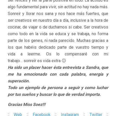
ser felices y ver la parte positiva en todo. La actitud es
algo fundamental para vivir, sin actitud no hay nada más.
Sonreir y llorar nos sana y nos hace más fuertes, que
ser creativos en nuestro día a día, inclusive a la hora de
cocinar, de viajar o de ducharnos si cabe. Ser creativos
como todo en la vida se educa y se trabaja, no forma
parte de los genes, ni nada parecido. Muchas gracias a
los que habéis dedicado parte de vuestro tiempo y
vida a leerme. Os lo compensaré con mi
trabajo… sonreír es vida extra 🙂
Ha sido un placer hacer ésta entrevista a Sandra, que
me ha emocionado con cada palabra, energía y
superación.
Todo un ejemplo de persona a seguir y como luchar
por tus sueños y buscar lo que de verdad importa.
Gracias Miss Soez!!!
::
Web
::
Facebook
::
Instagram
::
Twitter
::