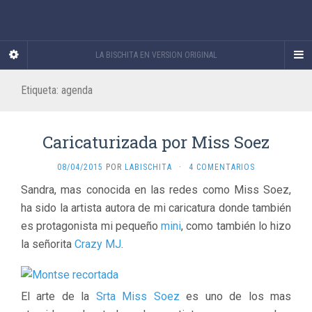
LA BISCHITA EN VERSION ORIGINAL
Etiqueta:
agenda
Caricaturizada por Miss Soez
08/04/2015
POR
LABISCHITA
·
4 COMENTARIOS
Sandra, mas conocida en las redes como Miss Soez,
ha sido la artista autora de mi caricatura donde también
es protagonista mi pequeño
mini
, como también lo hizo
la señorita
Crazy MJ
.
El arte de la
Srta Miss Soez
es uno de los mas