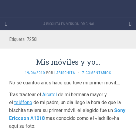
LA BISCHITA EN VERSION ORIGINAL
Etiqueta:
7250i
Mis móviles y yo…
19/06/2010
POR
LABISCHITA
·
7 COMENTARIOS
No sé cuantos años hace que tuve mi primer movil….
Tras trastear el
Alcatel
de mi hermana mayor y
el
teléfono
de mi padre, un dia llego la hora de que la
bischita tuviera su primer móvil. el elegido fue un
Sony
Ericcson A1018
mas conocido como el «ladrillo»ha
aquí su foto: