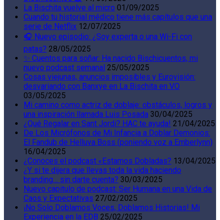
La Bischita vuelve al micro
01/09/2025
Cuando tu historial médico tiene más capítulos que una
serie de Netflix
12/07/2025
🎧 Nuevo episodio: ¿Soy experta o una Wi-Fi con
patas?
28/05/2025
✨ Cuentos para soñar: Ha nacido Bischicuentos, mi
nuevo podcast semanal
25/05/2025
Cosas viejunas, anuncios imposibles y Eurovisión:
desvariando con Banxye en La Bischita en VO
03/05/2025
Mi camino como actriz de doblaje: obstáculos, logros y
una inspiración llamada Luis Posada
30/04/2025
¿Qué Regalar en Sant Jordi? HAC te ayuda!
21/04/2025
De Los Micrófonos de Mi Infancia a Doblar Demonios:
El Fandub de Helluva Boss (poniendo voz a Emberlynn)
16/04/2025
¿Conoces el podcast «Estamos Dobladas?
13/04/2025
¿Y si te dijera que llevas toda la vida haciendo
branding… sin darte cuenta?
30/03/2025
Nuevo capitulo de podcast: Ser Humana en una Vida de
Caos y Expectativas
27/02/2025
¡No Solo Doblamos Voces, Doblamos Historias! Mi
Experiencia en la EDB
25/02/2025