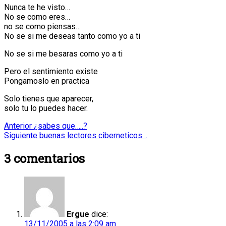
Nunca te he visto…
No se como eres…
no se como piensas…
No se si me deseas tanto como yo a ti
No se si me besaras como yo a ti
Pero el sentimiento existe
Pongamoslo en practica
Solo tienes que aparecer,
solo tu lo puedes hacer.
Navegación
Entrada
Anterior
¿sabes que…..?
anterior:
Entrada
Siguiente
buenas lectores ciberneticos…
de
siguiente:
3
comentarios
entradas
Ergue
dice:
13/11/2005 a las 2:09 am