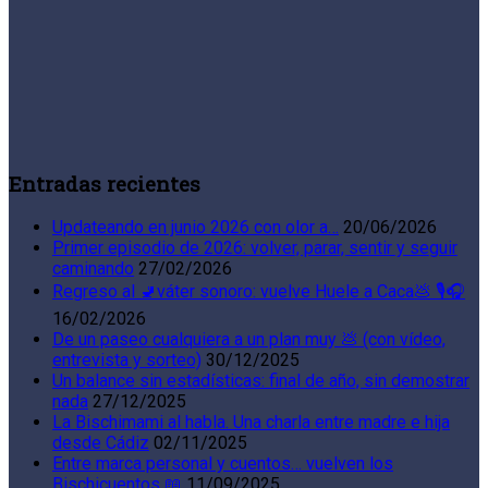
Entradas recientes
Updateando en junio 2026 con olor a…
20/06/2026
Primer episodio de 2026: volver, parar, sentir y seguir
caminando
27/02/2026
Regreso al 🚽váter sonoro: vuelve Huele a Caca💩 🎙️🎧
16/02/2026
De un paseo cualquiera a un plan muy 💩 (con vídeo,
entrevista y sorteo)
30/12/2025
Un balance sin estadísticas: final de año, sin demostrar
nada
27/12/2025
La Bischimami al habla. Una charla entre madre e hija
desde Cádiz
02/11/2025
Entre marca personal y cuentos… vuelven los
Bischicuentos 📖
11/09/2025