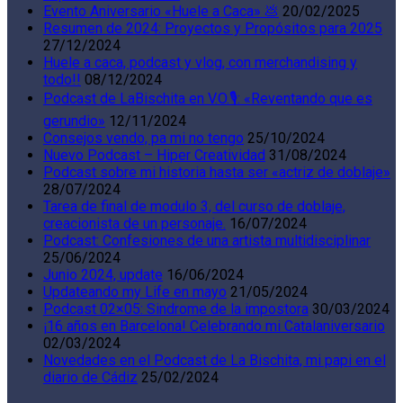
Evento Aniversario «Huele a Caca» 💩
20/02/2025
Resumen de 2024: Proyectos y Propósitos para 2025
27/12/2024
Huele a caca, podcast y vlog, con merchandising y
todo!!
08/12/2024
Podcast de LaBischita en V.O.🎙️: «Reventando que es
gerundio»
12/11/2024
Consejos vendo, pa mi no tengo
25/10/2024
Nuevo Podcast – Hiper Creatividad
31/08/2024
Podcast sobre mi historia hasta ser «actriz de doblaje»
28/07/2024
Tarea de final de modulo 3, del curso de doblaje,
creacionista de un personaje.
16/07/2024
Podcast: Confesiones de una artista multidisciplinar
25/06/2024
Junio 2024, update
16/06/2024
Updateando my Life en mayo
21/05/2024
Podcast 02×05: Sindrome de la impostora
30/03/2024
¡16 años en Barcelona! Celebrando mi Catalaniversario
02/03/2024
Novedades en el Podcast de La Bischita, mi papi en el
diario de Cádiz
25/02/2024