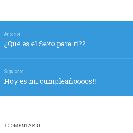
gación
Anterior
Entrada
¿Qué es el Sexo para ti??
das
anterior:
Siguiente
Entrada
Hoy es mi cumpleañoooos!!
siguiente:
1
COMENTARIO