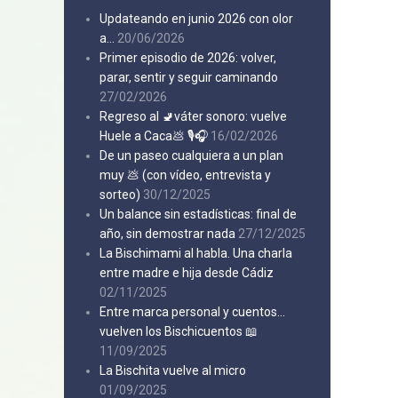
Updateando en junio 2026 con olor
a…
20/06/2026
Primer episodio de 2026: volver,
parar, sentir y seguir caminando
27/02/2026
Regreso al 🚽váter sonoro: vuelve
Huele a Caca💩 🎙️🎧
16/02/2026
De un paseo cualquiera a un plan
muy 💩 (con vídeo, entrevista y
sorteo)
30/12/2025
Un balance sin estadísticas: final de
año, sin demostrar nada
27/12/2025
La Bischimami al habla. Una charla
entre madre e hija desde Cádiz
02/11/2025
Entre marca personal y cuentos…
vuelven los Bischicuentos 📖
11/09/2025
La Bischita vuelve al micro
01/09/2025