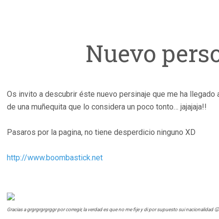
Nuevo perso
Os invito a descubrir éste nuevo persinaje que me ha llegado
de una muñequita que lo considera un poco tonto… jajajaja!!
Pasaros por la pagina, no tiene desperdicio ninguno XD
http://www.boombastick.net
Gracias a
grgrgrgrgrggr por corregir, la verdad es que no me fije y di por supuesto sui nacionalidad 😛