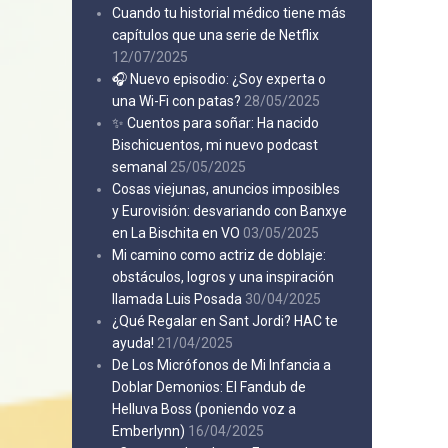
Cuando tu historial médico tiene más
capítulos que una serie de Netflix
12/07/2025
🎧 Nuevo episodio: ¿Soy experta o
una Wi-Fi con patas?
28/05/2025
✨ Cuentos para soñar: Ha nacido
Bischicuentos, mi nuevo podcast
semanal
25/05/2025
Cosas viejunas, anuncios imposibles
y Eurovisión: desvariando con Banxye
en La Bischita en VO
03/05/2025
Mi camino como actriz de doblaje:
obstáculos, logros y una inspiración
llamada Luis Posada
30/04/2025
¿Qué Regalar en Sant Jordi? HAC te
ayuda!
21/04/2025
De Los Micrófonos de Mi Infancia a
Doblar Demonios: El Fandub de
Helluva Boss (poniendo voz a
Emberlynn)
16/04/2025