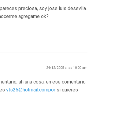
pareces preciosa, soy jose luis desevlla.
conocerme agregame ok?
24/12/2005 a las 10:00 am
entario, ah una cosa, en ese comentario
 es
vts25@hotmail.compor
si quieres