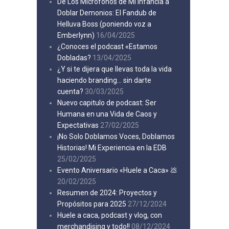
De Los Micrófonos de Mi Infancia a
Doblar Demonios: El Fandub de
Helluva Boss (poniendo voz a
Emberlynn)
16/04/2025
¿Conoces el podcast «Estamos
Dobladas?
13/04/2025
¿Y si te dijera que llevas toda la vida
haciendo branding… sin darte
cuenta?
30/03/2025
Nuevo capitulo de podcast: Ser
Humana en una Vida de Caos y
Expectativas
27/02/2025
¡No Solo Doblamos Voces, Doblamos
Historias! Mi Experiencia en la EDB
25/02/2025
Evento Aniversario «Huele a Caca» 💩
20/02/2025
Resumen de 2024: Proyectos y
Propósitos para 2025
27/12/2024
Huele a caca, podcast y vlog, con
merchandising y todo!!
08/12/2024