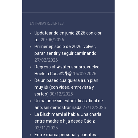
ENTRADAS RECIENTES
Updateando en junio 2026 con olor
a…
20/06/2026
Primer episodio de 2026: volver,
parar, sentir y seguir caminando
27/02/2026
Regreso al 🚽váter sonoro: vuelve
Huele a Caca💩 🎙️🎧
16/02/2026
De un paseo cualquiera a un plan
muy 💩 (con vídeo, entrevista y
sorteo)
30/12/2025
Un balance sin estadísticas: final de
año, sin demostrar nada
27/12/2025
La Bischimami al habla. Una charla
entre madre e hija desde Cádiz
02/11/2025
Entre marca personal y cuentos…