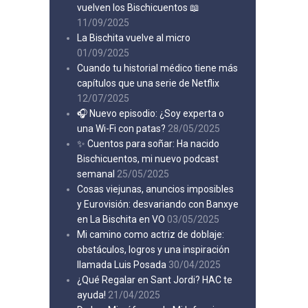
vuelven los Bischicuentos 📖
11/09/2025
La Bischita vuelve al micro
01/09/2025
Cuando tu historial médico tiene más
capítulos que una serie de Netflix
12/07/2025
🎧 Nuevo episodio: ¿Soy experta o
una Wi-Fi con patas?
28/05/2025
✨ Cuentos para soñar: Ha nacido
Bischicuentos, mi nuevo podcast
semanal
25/05/2025
Cosas viejunas, anuncios imposibles
y Eurovisión: desvariando con Banxye
en La Bischita en VO
03/05/2025
Mi camino como actriz de doblaje:
obstáculos, logros y una inspiración
llamada Luis Posada
30/04/2025
¿Qué Regalar en Sant Jordi? HAC te
ayuda!
21/04/2025