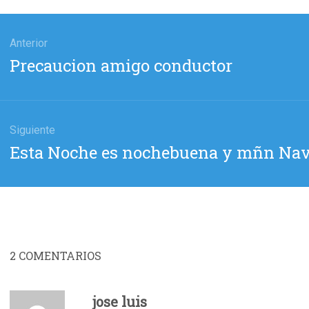
gación
Anterior
Entrada
Precaucion amigo conductor
das
anterior:
Siguiente
Entrada
Esta Noche es nochebuena y mñn Nav
siguiente:
2
COMENTARIOS
jose luis