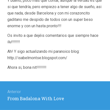
Y bueno, poco mas que contar, aunque la verdad es que
si que tendría, pero empiezo a tener algo de sueño, asi
que nada, desde Barcelona y con mi corazoncito
gaditano me despido de todos con un super beso
enorme y con un hasta pronto!!!
Os invito a que dejéis comentarios que siempre hace
ilu!!!!!!!
Ah! Y sigo actualizando mi paranoico blog:
http://isabelmontse.blogspot.com/
Ahora si, bona nit!!!!!!!!
Navegación
de
Anterior
Entrada
From Badalona With Love
entradas
anterior: