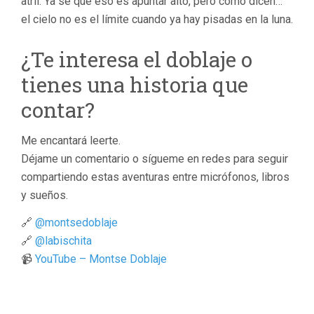
atril. Ya sé que eso es apuntar alto, pero como dicen…
el cielo no es el límite cuando ya hay pisadas en la luna.
¿Te interesa el doblaje o
tienes una historia que
contar?
Me encantará leerte.
Déjame un comentario o sígueme en redes para seguir
compartiendo estas aventuras entre micrófonos, libros
y sueños.
🔗
@montsedoblaje
🔗
@labischita
📹
YouTube – Montse Doblaje