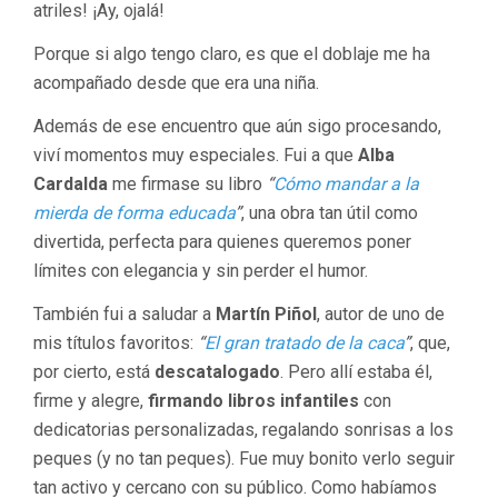
atriles! ¡Ay, ojalá!
Porque si algo tengo claro, es que el doblaje me ha
acompañado desde que era una niña.
Además de ese encuentro que aún sigo procesando,
viví momentos muy especiales. Fui a que
Alba
Cardalda
me firmase su libro
“
Cómo mandar a la
mierda de forma educada
”
, una obra tan útil como
divertida, perfecta para quienes queremos poner
límites con elegancia y sin perder el humor.
También fui a saludar a
Martín Piñol
, autor de uno de
mis títulos favoritos:
“
El gran tratado de la caca
”
, que,
por cierto, está
descatalogado
. Pero allí estaba él,
firme y alegre,
firmando libros infantiles
con
dedicatorias personalizadas, regalando sonrisas a los
peques (y no tan peques). Fue muy bonito verlo seguir
tan activo y cercano con su público. Como habíamos