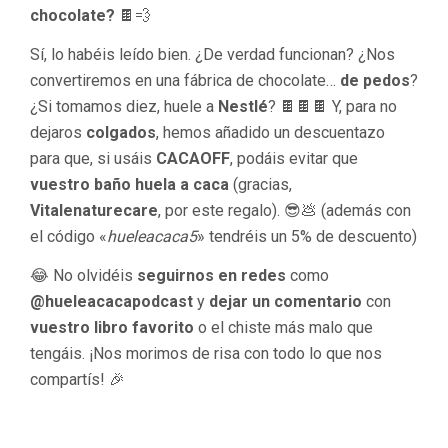
chocolate?
🍫💨
Sí, lo habéis leído bien. ¿De verdad funcionan? ¿Nos
convertiremos en una fábrica de chocolate…
de pedos
?
¿Si tomamos diez, huele a
Nestlé
? 🍫🍫🍫 Y, para no
dejaros
colgados
, hemos añadido un descuentazo
para que, si usáis
CACAOFF
, podáis evitar que
vuestro baño huela a caca
(gracias,
Vitalenaturecare
, por este regalo). 😎💩 (además con
el código «
hueleacaca5
» tendréis un 5% de descuento)
😂 No olvidéis
seguirnos en redes
como
@hueleacacapodcast
y
dejar un comentario
con
vuestro libro favorito
o el chiste más malo que
tengáis. ¡Nos morimos de risa con todo lo que nos
compartís! 🎉