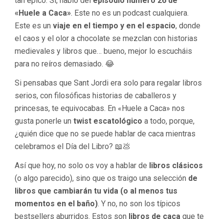
tan épico. Sí, hablo del
episodio número 26 de
«Huele a Caca»
. Este no es un podcast cualquiera.
Este es un
viaje en el tiempo y en el espacio
, donde
el caos y el olor a chocolate se mezclan con historias
medievales y libros que… bueno, mejor lo escucháis
para no reíros demasiado. 😂
Si pensabas que Sant Jordi era solo para regalar libros
serios, con filosóficas historias de caballeros y
princesas, te equivocabas. En «Huele a Caca» nos
gusta ponerle un
twist escatológico
a todo, porque,
¿quién dice que no se puede hablar de caca mientras
celebramos el Día del Libro? 📖💩
Así que hoy, no solo os voy a hablar de
libros clásicos
(o algo parecido), sino que os traigo una selección
de
libros que cambiarán tu vida (o al menos tus
momentos en el baño)
. Y no, no son los típicos
bestsellers aburridos. Estos son
libros de caca
que te