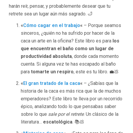
harán reír, pensar, y probablemente desear que tu
retrete sea un lugar aún más sagrado. 🛁
«
Cómo cagar en el trabajo
«
– Porque seamos
sinceros, ¿quién no ha sufrido por hacer de la
caca un arte en la oficina? Este libro es para
los
que encuentran el baño como un lugar de
productividad absoluta
, donde cada momento
cuenta. Si alguna vez te has escapado al baño
para
tomarte un respiro
, este es tu libro. 💼💩
«
El gran tratado de la caca
«
– ¿Sabías que la
historia de la caca es más rica que la de muchos
emperadores? Este libro te lleva por un recorrido
épico, analizando todo lo que pensabas saber
sobre lo que
sale por el retrete
. Un clásico de la
literatura…
escatológica
. 📚💩