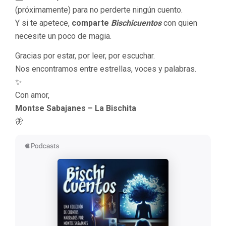
(próximamente) para no perderte ningún cuento.
Y si te apetece,
comparte
Bischicuentos
con quien
necesite un poco de magia.
Gracias por estar, por leer, por escuchar.
Nos encontramos entre estrellas, voces y palabras.
✨
Con amor,
Montse Sabajanes – La Bischita
🦋