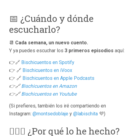
📅 ¿Cuándo y dónde
escucharlo?
📆
Cada semana, un nuevo cuento.
Y ya puedes escuchar los
3 primeros episodios
aquí:
👉🔗
Bischicuentos en Spotify
👉 🔗
Bischicuentos en iVoox
👉 🔗
Bischicuentos en Apple Podcasts
👉🔗
Bischicuentos en Amazon
👉🔗
Bischicuentos en Youtube
(Si prefieres, también los iré compartiendo en
Instagram:
@montsedoblaje
y
@labischita
💜)
🧚🏻‍♀️ ¿Por qué lo he hecho?