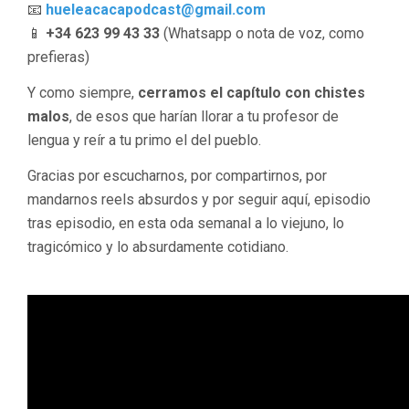
📧
hueleacacapodcast@gmail.com
📱
+34 623 99 43 33
(Whatsapp o nota de voz, como
prefieras)
Y como siempre,
cerramos el capítulo con chistes
malos
, de esos que harían llorar a tu profesor de
lengua y reír a tu primo el del pueblo.
Gracias por escucharnos, por compartirnos, por
mandarnos reels absurdos y por seguir aquí, episodio
tras episodio, en esta oda semanal a lo viejuno, lo
tragicómico y lo absurdamente cotidiano.