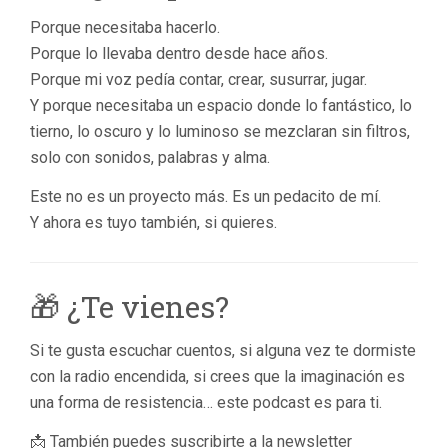
Porque necesitaba hacerlo.
Porque lo llevaba dentro desde hace años.
Porque mi voz pedía contar, crear, susurrar, jugar.
Y porque necesitaba un espacio donde lo fantástico, lo
tierno, lo oscuro y lo luminoso se mezclaran sin filtros,
solo con sonidos, palabras y alma.
Este no es un proyecto más. Es un pedacito de mí.
Y ahora es tuyo también, si quieres.
🎁 ¿Te vienes?
Si te gusta escuchar cuentos, si alguna vez te dormiste
con la radio encendida, si crees que la imaginación es
una forma de resistencia… este podcast es para ti.
📩 También puedes suscribirte a la newsletter